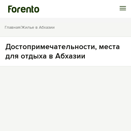
Войти
Главная
/
Жилье в Абхазии
Избранное
Достопримечательности, места
для отдыха в Абхазии
История просмотра
Добавить свой объект