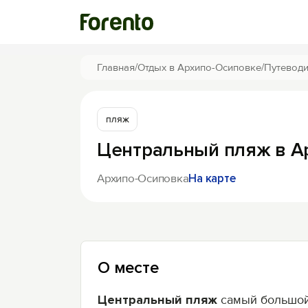
Главная
/
Отдых в Архипо-Осиповке
/
Путеводи
пляж
Центральный пляж в А
Архипо-Осиповка
На карте
О месте
Центральный пляж
самый большо