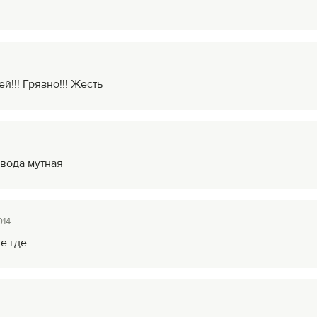
й!!! Грязно!!! Жесть
вода мутная
014
 где...