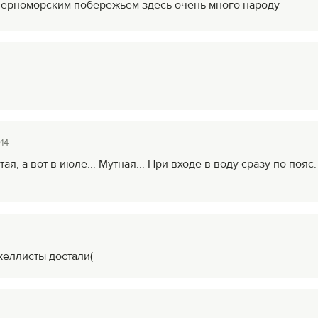
черноморским побережьем здесь очень много народу
14
ая, а вот в июле... Мутная... При входе в воду сразу по пояс.
келлисты достали(