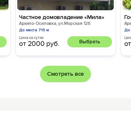
Частное домовладение «Мила»
Го
Архипо-Осиповка, ул.Морская 12б
Ар
До места 715 м
До 
Цена за сутки
Цен
Выбрать
от 2000 руб.
от
Смотреть все