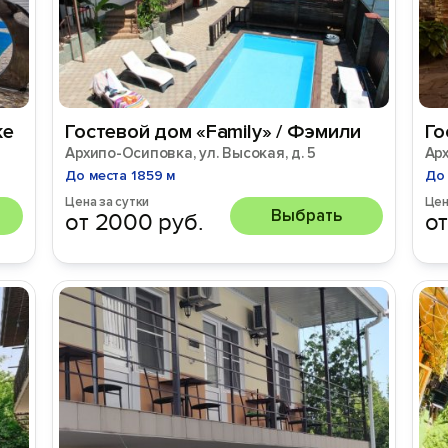
ке
Гостевой дом «Family» / Фэмили
Го
Архипо-Осиповка, ул. Высокая, д. 5
Ар
До места 1859 м
До 
Цена за сутки
Цен
Выбрать
от 2000 руб.
от