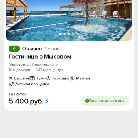
Отлично
9
3 отзыва
Гостиница в Мысовом
Мысовое, ул. Анджиевского
10 м до моря
·
643 м до центра
Бассейн
Кухня
Парковка
Мангал
Детская площадка
за 1 сутки
5
400
руб.
Бесплатая отмена