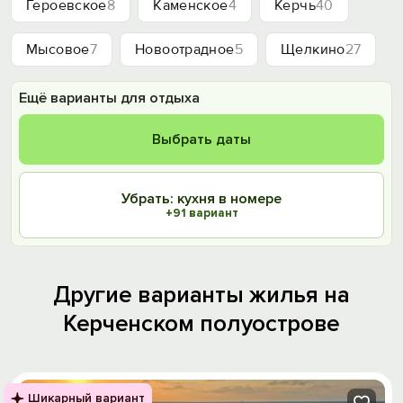
Героевское
8
Каменское
4
Керчь
40
Мысовое
7
Новоотрадное
5
Щелкино
27
Ещё варианты для отдыха
Выбрать даты
Убрать: кухня в номере
+91 вариант
Другие варианты жилья на
Керченском полуострове
Шикарный вариант