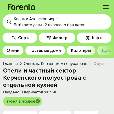
Керчь и Азовское море
Войти
Выберите даты
·
2 взрослых
без детей
Избранное
Сорт.
Фильтр
Карта
Отели
Гостевые дома
Квартиры
Дома
История просмотра
Главная
Отдых на Керченском полуострове
С кухней в
Добавить свой объект
Отели и частный сектор
Керченского полуострова с
отдельной кухней
Найдено
0
вариантов жилья
кухня в номере