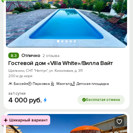
Отлично
8.3
2 отзыва
Гостевой дом «Villa White»/Вилла Вайт
Щелкино, СНТ "Нептун", ул. Кизиловая, д. 311
200 м до моря
Бассейн
Парковка
Мангал
Детская площадка
за 1 сутки
4
000
руб.
Бесплатая отмена
Шикарный вариант