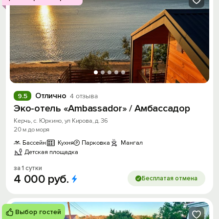
Отлично
9.5
4 отзыва
Эко-отель «Ambassador» / Амбассадор
Керчь, с. Юркино, ул Кирова, д. 36
20 м до моря
Бассейн
Кухня
Парковка
Мангал
Детская площадка
за 1 сутки
4
000
руб.
Бесплатая отмена
Выбор гостей