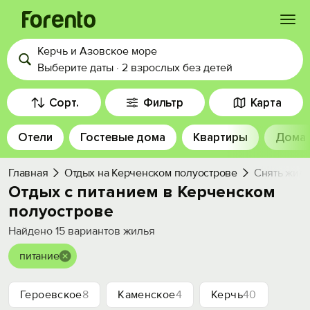
Керчь и Азовское море
Войти
Выберите даты
·
2 взрослых
без детей
Избранное
Сорт.
Фильтр
Карта
Отели
Гостевые дома
Квартиры
Дома
История просмотра
Главная
Отдых на Керченском полуострове
Снять жиль
Добавить свой объект
Отдых с питанием в Керченском
полуострове
Найдено
15
вариантов жилья
питание
Героевское
8
Каменское
4
Керчь
40