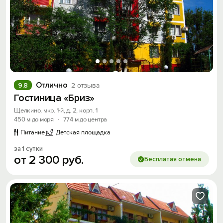
Отлично
9.8
2 отзыва
Гостиница «Бриз»
Щелкино, мкр. 1-й, д. 2, корп. 1
450 м до моря
·
774 м до центра
Питание
Детская площадка
за 1 сутки
от
2
300
руб.
Бесплатая отмена