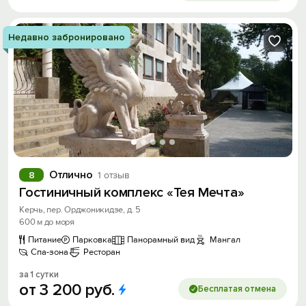
Недавно забронировано
Отлично
8
1 отзыв
Гостиничный комплекс «Тея Мечта»
Керчь, пер. Орджоникидзе, д. 5
600 м до моря
Питание
Парковка
Панорамный вид
Мангал
Спа-зона
Ресторан
за 1 сутки
от
3
200
руб.
Бесплатая отмена