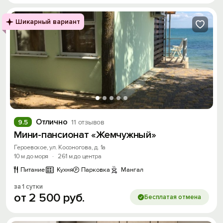
Шикарный вариант
Отлично
9.5
11 отзывов
Мини-пансионат «Жемчужный»
Героевское, ул. Косоногова, д. 1а
10 м до моря
·
261 м до центра
Питание
Кухня
Парковка
Мангал
за 1 сутки
от
2
500
руб.
Бесплатая отмена