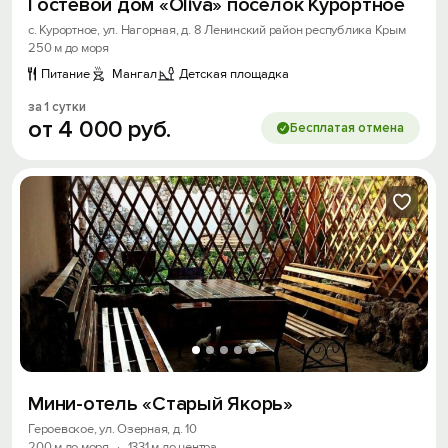
Гостевой дом «Oliva» посёлок Курортное
с. Курортное, ул. Нагорная, д. 8 Ленинский район республика Крым
250 м до моря
Питание
Мангал
Детская площадка
за 1 сутки
от
4
000
руб.
Бесплатая отмена
Мини-отель «Старый Якорь»
Героевское, ул. Озерная, д. 10
200 м до моря
·
1331 м до центра