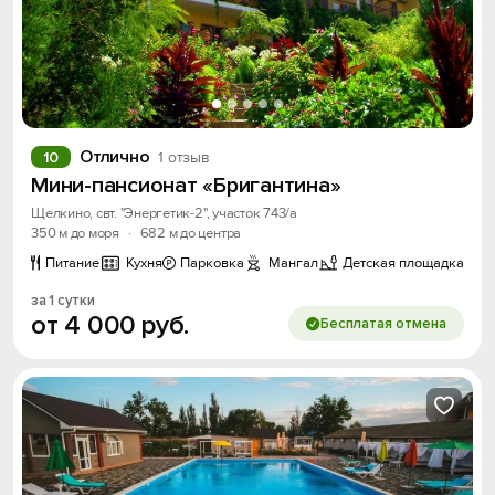
Отлично
10
1 отзыв
Мини-пансионат «Бригантина»
Щелкино, свт. "Энергетик-2", участок 743/а
350 м до моря
·
682 м до центра
Питание
Кухня
Парковка
Мангал
Детская площадка
за 1 сутки
от
4
000
руб.
Бесплатая отмена