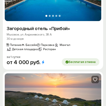
Загородный отель «Прибой»
Мысовое, ул. Анджиевского, 38 А
30 м до моря
Питание
Бассейн
Парковка
Мангал
Детская площадка
Ресторан
за 1 сутки
от
4
000
руб.
Бесплатая отмена