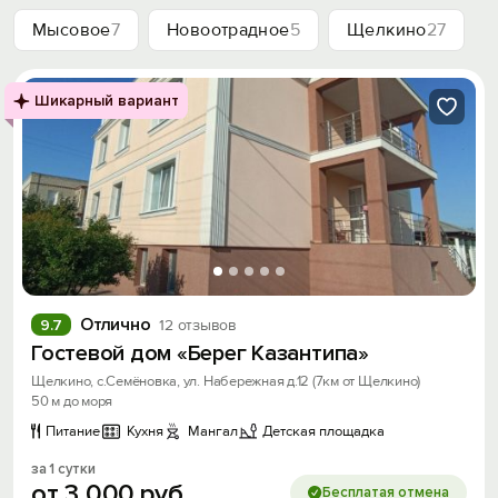
Мысовое
7
Новоотрадное
5
Щелкино
27
Шикарный вариант
Отлично
9.7
12 отзывов
Гостевой дом «Берег Казантипа»
Щелкино, с.Семёновка, ул. Набережная д.12 (7км от Щелкино)
50 м до моря
Питание
Кухня
Мангал
Детская площадка
за 1 сутки
от
3
000
руб.
Бесплатая отмена