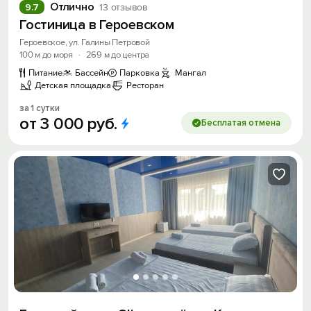
Отлично
9.7
13 отзывов
Гостиница в Героевском
Героевское, ул. Галины Петровой
100 м до моря
·
269 м до центра
Питание
Бассейн
Парковка
Мангал
Детская площадка
Ресторан
за 1 сутки
от
3
000
руб.
Бесплатая отмена