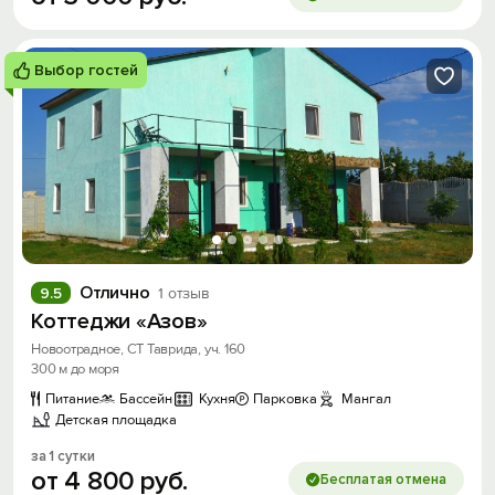
Выбор гостей
Отлично
9.5
1 отзыв
Коттеджи «Азов»
Новоотрадное, СТ Таврида, уч. 160
300 м до моря
Питание
Бассейн
Кухня
Парковка
Мангал
Детская площадка
за 1 сутки
от
4
800
руб.
Бесплатая отмена