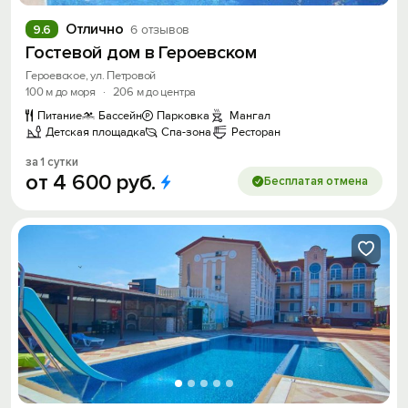
Отлично
9.6
6 отзывов
Гостевой дом в Героевском
Героевское, ул. Петровой
100 м до моря
·
206 м до центра
Питание
Бассейн
Парковка
Мангал
Детская площадка
Спа-зона
Ресторан
за 1 сутки
от
4
600
руб.
Бесплатая отмена