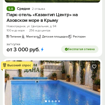
Средне
5.8
2 отзыва
Парк-отель «Казантип Центр» на
Азовском море в Крыму
Новоотрадное, ул. Центральная, д. 94
100 м до моря
·
256 м до центра
Питание
Мангал
Детская площадка
Ресторан
за 1 сутки
от
3
000
руб.
Бесплатая отмена
Высокий спрос