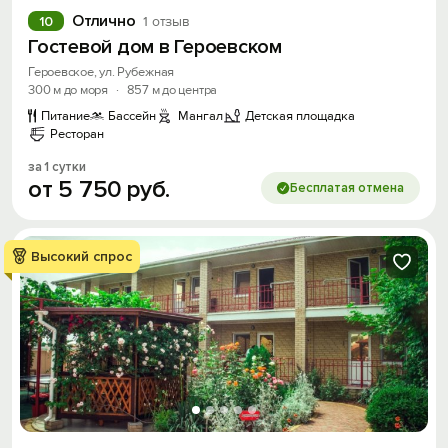
Отлично
10
1 отзыв
Гостевой дом в Героевском
Героевское, ул. Рубежная
300 м до моря
·
857 м до центра
Питание
Бассейн
Мангал
Детская площадка
Ресторан
за 1 сутки
от
5
750
руб.
Бесплатая отмена
Высокий спрос