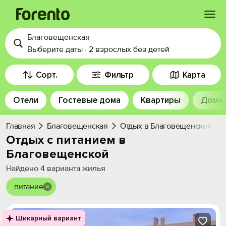
Благовещенская
Войти
Выберите даты
·
2 взрослых
без детей
Избранное
Сорт.
Фильтр
Карта
Отели
Гостевые дома
Квартиры
Дома
История просмотра
Главная
Благовещенская
Отдых в Благовещенской
Добавить свой объект
Отдых с питанием в
Благовещенской
Найдено
4
варианта жилья
питание
Шикарный вариант