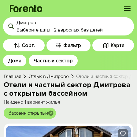
Дмитров
Войти
Выберите даты
·
2 взрослых
без детей
Избранное
Сорт.
Фильтр
Карта
Дома
Частный сектор
История просмотра
Главная
Отдых в Дмитрове
Отели и частный сектор Дм
Добавить свой объект
Отели и частный сектор Дмитрова
с открытым бассейном
Найдено
1
вариант жилья
бассейн открытый