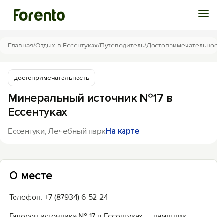
Войти
Главная
/
Отдых в Ессентуках
/
Путеводитель
/
Достопримечательнос
Избранное
достопримечательность
Минеральный источник №17 в
История просмотра
Ессентуках
Добавить свой объект
Ессентуки, Лечебный парк
На карте
О месте
Телефон: +7 (87934) 6-52-24
Галерея источника № 17 в Ессентуках — памятник