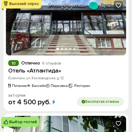
Высокий спрос
Отлично
10
6 отзывов
Отель «Атлантида»
Ессентуки, ул. Кисловодская, д. 12
Питание
Бассейн
Парковка
Ресторан
за 1 сутки
от
4
500
руб.
Бесплатая отмена
Выбор гостей