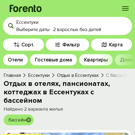
Ессентуки
Войти
Выберите даты
·
2 взрослых
без детей
Избранное
Сорт.
Фильтр
Карта
Отели
Гостевые дома
Квартиры
Дома
История просмотра
Главная
Ессентуки
Отдых в Ессентуках
С бассейном
Добавить свой объект
Отдых в отелях, пансионатах,
коттеджах в Ессентуках с
бассейном
Найдено
2
варианта жилья
бассейн