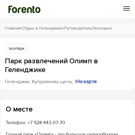
Войти
Главная
/
Отдых в Геленджике
/
Путеводитель
/
Зоопарки
Избранное
зоопарк
Парк развлечений Олимп в
История просмотра
Геленджике
Добавить свой объект
Геленджик, Куприянова щель, 1
На карте
О месте
Телефон: +7 928 443-07-70
Горный парк «Олимп» - это большое разнообразие