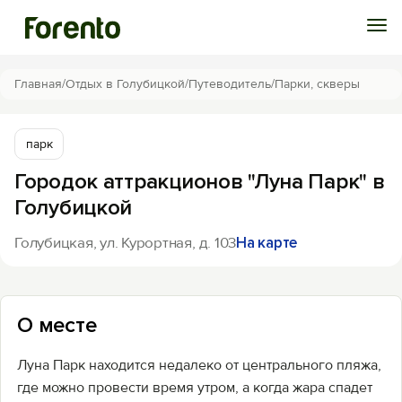
Войти
Главная
/
Отдых в Голубицкой
/
Путеводитель
/
Парки, скверы
Избранное
парк
Городок аттракционов "Луна Парк" в
История просмотра
Голубицкой
Добавить свой объект
Голубицкая, ул. Курортная, д. 103
На карте
О месте
Луна Парк находится недалеко от центрального пляжа,
где можно провести время утром, а когда жара спадет