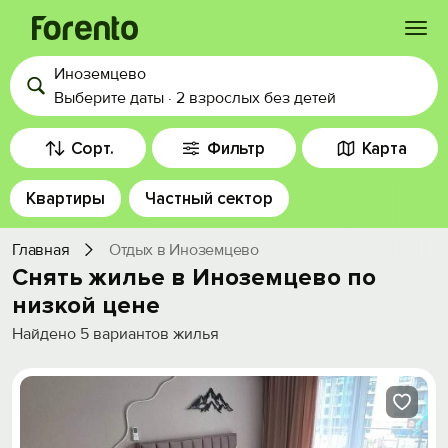
Иноземцево
Войти
Выберите даты
·
2 взрослых
без детей
Избранное
Сорт.
Фильтр
Карта
Квартиры
Частный сектор
История просмотра
Главная
Отдых в Иноземцево
Добавить свой объект
Снять жилье в Иноземцево по
низкой цене
Найдено
5
вариантов жилья