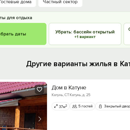
Гостевые дома
Частный сектор
ты для отдыха
Убрать: бассейн открытый
брать даты
+1 вариант
Другие варианты жилья в Ка
Дом в Катуне
Катунь, СТ Катунь, д. 25
2
5 гостей
Закрытый дво
37м