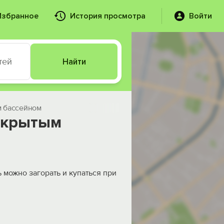
Избранное
История просмотра
Войти
тей
Найти
м бассейном
открытым
 можно загорать и купаться при