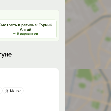
Смотреть в регионе: Горный
Алтай
+16 вариантов
туне
р
Мангал