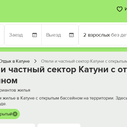
2 взрослых
·
без де
Отдых в Катуне
Отели и частный сектор Катуни с открыты
и частный сектор Катуни с 
йном
риантов жилья
 жилье в Катуне с открытым бассейном на территории. Здесь
де.
крытый