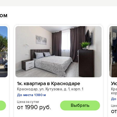
лом
1к. квартира в Краснодаре
Ую
Краснодар, ул. Кутузова, д. 1, корп. 1
Кра
кор
До места 1380 м
До 
Цена за сутки
Выбрать
от 1990 руб.
Цен
от