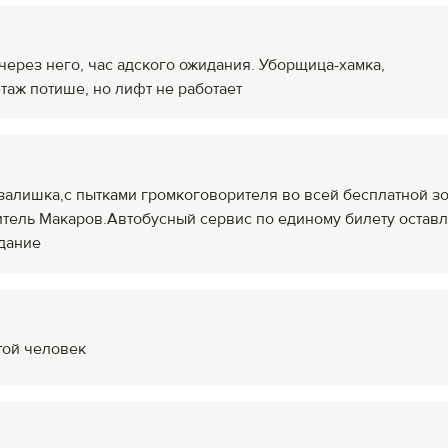
через него, час адского ожидания. Уборщица-хамка,
таж потише, но лифт не работает
алишка,с пытками громкоговорителя во всей бесплатной зо
итель Макаров.Автобусный сервис по единому билету оставл
идание
той человек