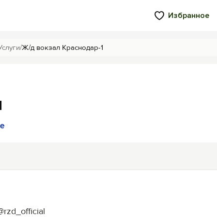
Избранное
Услуги
/
Ж/д вокзал Краснодар-1
1
те
rzd_official