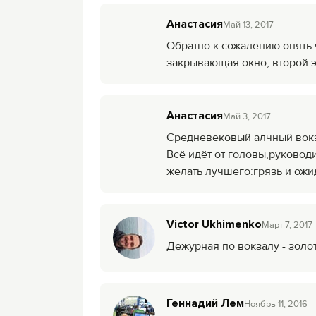
Анастасия
Май 13, 2017
Обратно к сожалению опять 
закрывающая окно, второй э
Анастасия
Май 3, 2017
Средневековый алчный вокз
Всё идёт от головы,руковод
желать лучшего:грязь и ож
Victor Ukhimenko
Mарт 7, 2017
Дежурная по вокзалу - золо
Геннадий Лем
Ноябрь 11, 2016