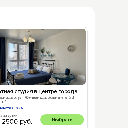
тная cтудия в цeнтрe гoрода
снодар, ул. Железнодорожная, д. 23,
п. 1
места 600 м
а за сутки
Выбрать
 2500 руб.