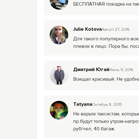
БЕСПЛАТНАЯ поездка на та
Julie Kotova
Август 27, 2016
Для такого популярного вокз
плевок в лицо. Пора бы, пос
Дмитрий Югай
Июнь 11, 2016
Вокщал красивый. Не удобн
Tatyana
Октябрь 8, 2015
Не верьте таксистам, которы
пр.будут только утром-напр
руб/чел, 40 багаж.