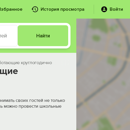
Избранное
История просмотра
Войти
тей
Найти
аботающие круглогодично
ющие
нимать своих гостей не только
есь можно провести школьные