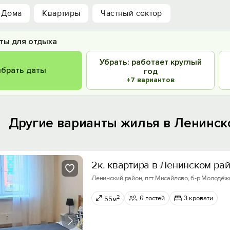
Дома
Квартиры
Частный сектор
ты для отдыха
Убрать: работает круглый
брать даты
год
+7 вариантов
Другие варианты жилья в Ленинск
2к. квартира в Ленинском ра
Ленинский район, пгт Мисайлово, б-р Молодёжн
2
6 гостей
3 кровати
55м