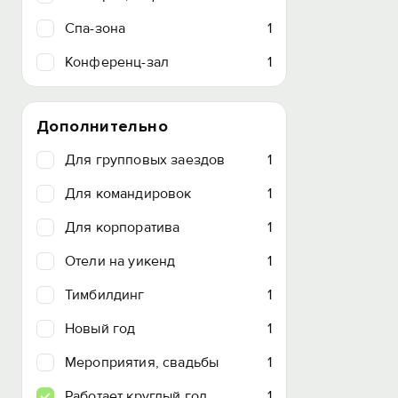
Спа-зона
1
Конференц-зал
1
Дополнительно
Для групповых заездов
1
Для командировок
1
Для корпоратива
1
Отели на уикенд
1
Тимбилдинг
1
Новый год
1
Мероприятия, свадьбы
1
Работает круглый год
1