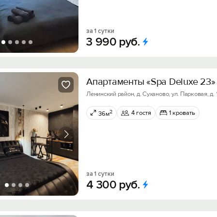
за 1 сутки
3
990
руб.
Апартаменты «Spa Deluxe 23»
Ленинский район, д. Суханово, ул. Парковая, д. 1,
2
4 гостя
1 кровать
36м
за 1 сутки
4
300
руб.