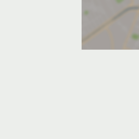
дном
в Люберецком районе
дольске