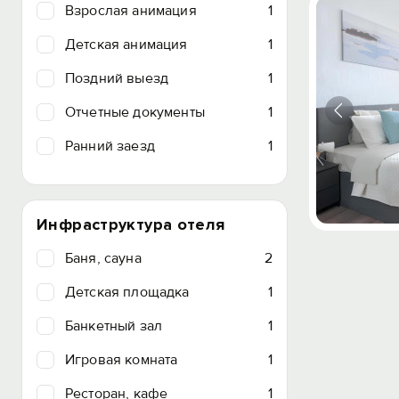
Взрослая анимация
1
Детская анимация
1
Поздний выезд
1
Отчетные документы
1
Ранний заезд
1
Инфраструктура отеля
Баня, сауна
2
Детская площадка
1
Банкетный зал
1
Игровая комната
1
Ресторан, кафе
1