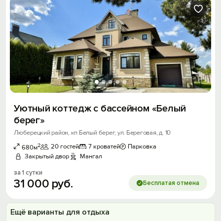
Уютный коттедж с бассейном «Белый
берег»
Люберецкий район, кп Белый берег, ул. Береговая, д. 10
2
20 гостей
7 кроватей
Парковка
680м
Закрытый двор
Мангал
за 1 сутки
31
000
руб.
Бесплатая отмена
Ещё варианты для отдыха