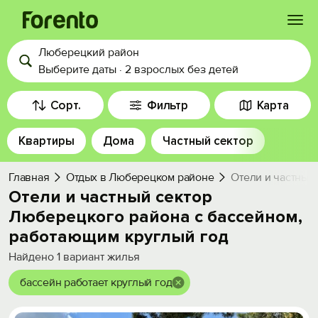
Люберецкий район
Войти
Выберите даты
·
2 взрослых
без детей
Избранное
Сорт.
Фильтр
Карта
Квартиры
Дома
Частный сектор
История просмотра
Главная
Отдых в Люберецком районе
Отели и частный
Добавить свой объект
Отели и частный сектор
Люберецкого района с бассейном,
работающим круглый год
Найдено
1
вариант жилья
бассейн работает круглый год