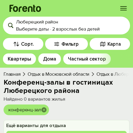
Люберецкий район
Войти
Выберите даты
·
2 взрослых
без детей
Избранное
Сорт.
Фильтр
Карта
Квартиры
Дома
Частный сектор
История просмотра
Главная
Отдых в Московской области
Отдых в Любере
Добавить свой объект
Конференц-залы в гостиницах
Люберецкого района
Найдено
0
вариантов жилья
конференц-зал
Ещё варианты для отдыха