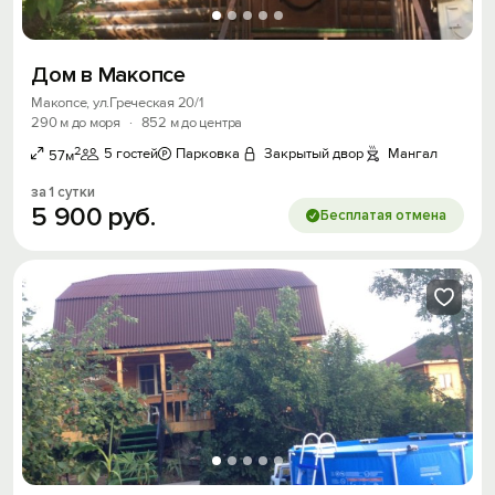
Дом в Макопсе
Макопсе, ул.Греческая 20/1
290 м до моря
·
852 м до центра
2
5 гостей
Парковка
Закрытый двор
Мангал
57м
за 1 сутки
5
900
руб.
Бесплатая отмена