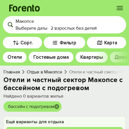
Макопсе
Войти
Выберите даты
·
2 взрослых
без детей
Избранное
Сорт.
Фильтр
Карта
Отели
Гостевые дома
Квартиры
Дома
История просмотра
Главная
Отдых в Макопсе
Отели и частный сектор Мак
Добавить свой объект
Отели и частный сектор Макопсе с
бассейном с подогревом
Найдено
0
вариантов жилья
бассейн с подогревом
Ещё варианты для отдыха