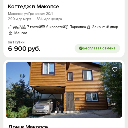
Коттедж в Макопсе
Макопсе, ул.Греческая 20/1
290 м до моря
·
834 м до центра
2
7 гостей
6 кроватей
Парковка
Закрытый двор
99м
Мангал
за 1 сутки
6
900
руб.
Бесплатая отмена
Дом в Макопсе