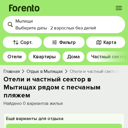
Мытищи
Войти
Выберите даты
·
2 взрослых
без детей
Избранное
Сорт.
Фильтр
Карта
Отели
Квартиры
Дома
Частный сектор
История просмотра
Главная
Отдых в Мытищах
Отели и частный сектор в 
Добавить свой объект
Отели и частный сектор в
Мытищах рядом c песчаным
пляжем
Найдено
0
вариантов жилья
Ещё варианты для отдыха