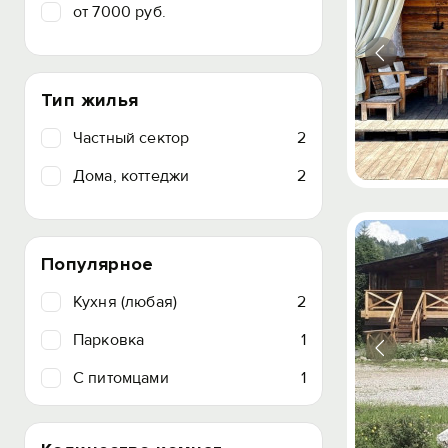
от 7000 руб.
Тип жилья
Частный сектор
2
Дома, коттеджи
2
Популярное
Кухня (любая)
2
Парковка
1
C питомцами
1