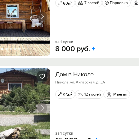
2
7 гостей
Парковка
60м
за 1 сутки
8
000
руб.
Дом в Николе
Никола, ул. Ангарская, д. 3А
2
12 гостей
Мангал
96м
за 1 сутки