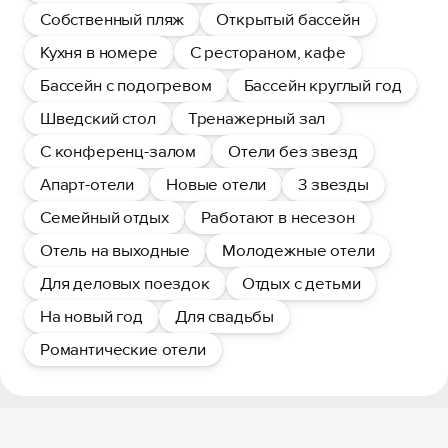
Собственный пляж
Открытый бассейн
Кухня в номере
С рестораном, кафе
Бассейн с подогревом
Бассейн круглый год
Шведский стол
Тренажерный зал
С конференц-залом
Отели без звезд
Апарт-отели
Новые отели
3 звезды
Семейный отдых
Работают в несезон
Отель на выходные
Молодежные отели
Для деловых поездок
Отдых с детьми
На новый год
Для свадьбы
Романтические отели