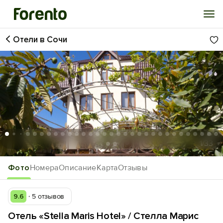
Отели в Сочи
Войти
Избранное
История просмотра
Добавить свой объект
1
/33
Фото
Номера
Описание
Карта
Отзывы
9.6
5 отзывов
Отель «Stella Maris Hotel» / Стелла Марис