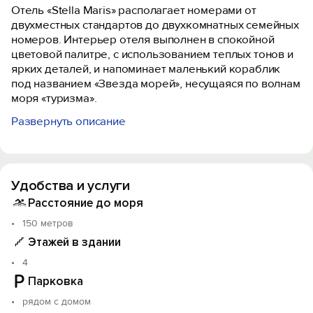
Отель «Stella Maris» располагает номерами от
двухместных стандартов до двухкомнатных семейных
номеров. Интерьер отеля выполнен в спокойной
цветовой палитре, с использованием теплых тонов и
ярких деталей, и напоминает маленький кораблик
под названием «Звезда морей», несущаяся по волнам
моря «туризма».
Развернуть описание
Инфраструктура, включает:
- 2 корпуса;
- стойку ресепшн в каждом корпусе;
- кафе в каждом корпусе:
Удобства и услуги
- прачечную​​​​​​​;
- внутренний дворик;
Расстояние до моря
- комнату для хранения багажа;
150 метров
- домашнюю библиотеку.
Этажей в здании
На первом этаже в каждом корпусе нашего отеля
4
расположилось уютное кафе для гостей, где они
Парковка
смогут воспользоваться полноценным вкусным
рядом с домом
питанием, включенным в проживание, по