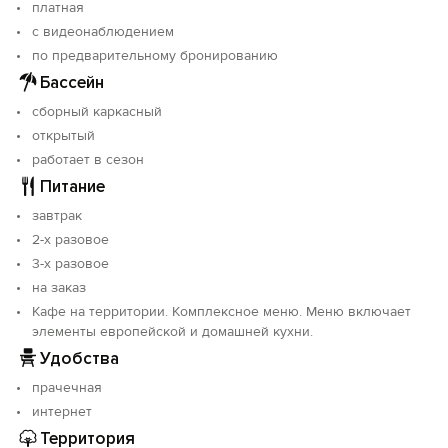
сбалансированному семидневному сет- меню,
платная
специально разработанному шеф-поваром нашего
с видеонаблюдением
отеля.
по предварительному бронированию
Бассейн
Каждый номер отеля оснащён удобными
односпальными или двуспальными кроватями,
сборный каркасный
гардеробом, прикроватными тумбами, телевизором с
открытый
кабельными каналами, холодильником, системой
работает в сезон
кондиционирования, душевой и санузлом,
Питание
полотенцами, косметикой и обязательным
устойчивым Wi-Fi.
завтрак
2-х разовое
3-х разовое
на заказ
Кафе на территории. Комплексное меню. Меню включает
элементы европейской и домашней кухни.
Удобства
прачечная
интернет
Территория