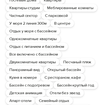
Гостевые дома
Квартиры
Квартиры-студии
Меблированные комнаты
Частный сектор
С парковкой
У моря 2 линия 300м
В центре
Отдых у моря с бассейном
Однокомнатные квартиры
Отдых с питанием и бассейном
Все включено с бассейном
Двухкомнатные квартиры
Песчаный пляж
Панорамный вид
Открытый бассейн
Кухня в номере
С рестораном, кафе
Бассейн с подогревом
Бассейн круглый год
Детская анимация
Отели без звезд
Апарт-отели
Семейный отдых