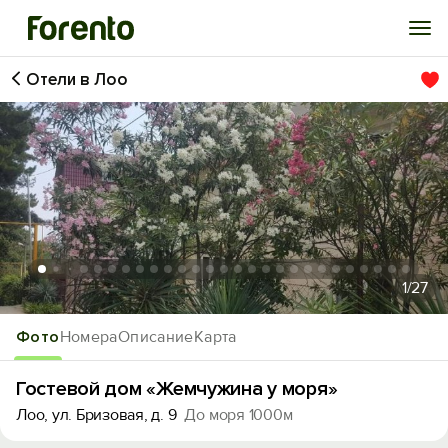
Отели в Лоо
Войти
Избранное
История просмотра
Добавить свой объект
1
/27
Фото
Номера
Описание
Карта
Гостевой дом «Жемчужина у моря»
Лоо, ул. Бризовая, д. 9
До моря 1000м