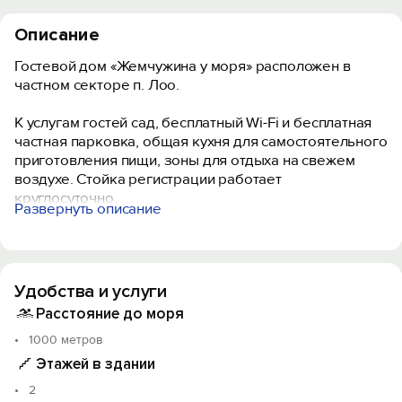
Описание
Гостевой дом «Жемчужина у моря» расположен в
частном секторе п. Лоо.
К услугам гостей сад, бесплатный Wi-Fi и бесплатная
частная парковка, общая кухня для самостоятельного
приготовления пищи, зоны для отдыха на свежем
воздухе. Стойка регистрации работает
круглосуточно.
Развернуть описание
Гостям для проживания предлагаются уютные
эконом-номера, со всем необходимым для
комфортного отдыха.
Удобства и услуги
Пляж «Горный воздух» расположен в 600 метрах,
Расстояние до моря
пляж санатория «Белые ночи» в 1,5 км, пляж «Лоо» в
1000 метров
2,2 км.
Этажей в здании
2