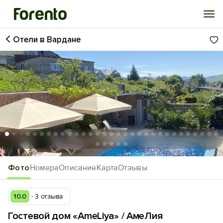
Отели в Вардане
Войти
Избранное
История просмотра
Добавить свой объект
1
/36
Фото
Номера
Описание
Карта
Отзывы
10.0
3 отзыва
Гостевой дом «AmeLiya» / АмеЛия