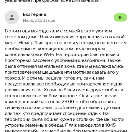
увеличивает прекрасная зона для мангала.
Екатерина
10
Июль 2023 года
В этом году мы отдыхали с семьей в этом уютном
гостевом доме. Наши ожидания оправдались в полной
мере. Номер был просторным и уютным, оснащен всем
необходимым: кондиционером, телевизором,
холодильником и Wi-Fi. На территории был теплый и
просторный бассейн с удобными шезлонгами. Также
была отличная мангальная зона, где мы наслаждались
приготовлением шашлыка или могли заказать его у
хозяев. И если мы решили готовить сами, нам
предоставили все необходимые принадлежности для
разжигания огня. Хозяева были очень дружелюбны и
готовы помочь в любом вопросе. Они также ввели
комендантский час после 23:00, чтобы обеспечить
тишину и спокойствие, особенно для семей с детьми
или тех, кто предпочитает спокойный отдых. На
территории была общая кухня и столики, где мы могли
устроить семейные обеды. Пляж находился в 10-15
минутах ходьбы, и у нас был выбор между центральным