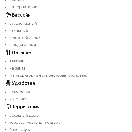
трансфером на подъёмники: «Горная Карусель»,
«Роза Хутор», «Газпром» (услуга предоставляется
на территории
только в горнолыжный сезон).
Бассейн
стационарный
Объект прошёл классификацию. Номер реестровой
открытый
записи: С232025015478.
с детской зоной
с подогревом
Питание
завтрак
на заказ
На территории есть ресторан, столовая.
Удобства
прачечная
интернет
Территория
закрытый двор
терраса, место для отдыха
баня, сауна