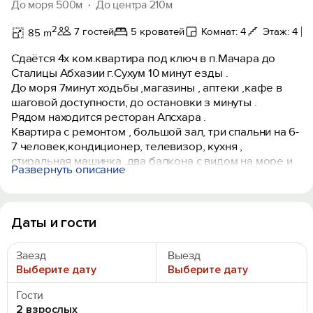
До моря 500м
До центра 210м
2
7 гостей
5 кроватей
Комнат: 4
Этаж: 4
85 m
Сдаётся 4х ком.квартира под ключ в п.Мачара до
Сталицы Абхазии г.Сухум 10 минут езды .
До моря 7минут ходьбы ,магазины , аптеки ,кафе в
шаговой доступности, до остановки з минуты .
Рядом находится ресторан Апсхара .
Квартира с ремонтом , большой зал, три спальни на 6-
7 человек,кондиционер, телевизор, кухня ,
стиральная машинка ,два балкона с видом на море и
Развернуть описание
горы .
Тихое и спокойное место ,на берегу моря коттеджи и
гостевые дома ,также в 5минутах езды курортный
городок Агудзера .
Даты и гости
ЕСТЬ ВАЙФАЙ .
Заезд
Выезд
Выберите дату
Выберите дату
Гости
2 взрослых