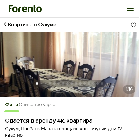
Квартиры в Сухуме
Войти
Избранное
История просмотра
Добавить свой объект
1
/16
Фото
Описание
Карта
Сдается в аренду 4к. квартира
Сухум, Посёлок Мачара площадь конституции дом 12
квартир