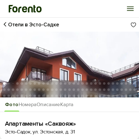
Отели в Эсто-Садке
Войти
Избранное
История просмотра
Добавить свой объект
1
/176
Фото
Номера
Описание
Карта
Апартаменты «Саквояж»
Эсто-Садок, ул. Эстонская, д. 31