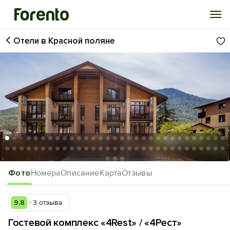
Отели в Красной поляне
Войти
Избранное
История просмотра
Добавить свой объект
1
/65
Фото
Номера
Описание
Карта
Отзывы
9.8
3 отзыва
Гостевой комплекс «4Rest» / «4Рест»