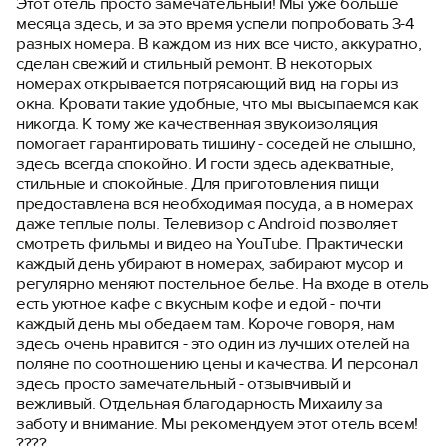
Этот отель просто замечательный! Мы уже больше
месяца здесь, и за это время успели попробовать 3-4
разных номера. В каждом из них все чисто, аккуратно,
сделан свежий и стильный ремонт. В некоторых
номерах открывается потрясающий вид на горы из
окна. Кровати такие удобные, что мы высыпаемся как
никогда. К тому же качественная звукоизоляция
помогает гарантировать тишину - соседей не слышно,
здесь всегда спокойно. И гости здесь адекватные,
стильные и спокойные. Для приготовления пищи
предоставлена вся необходимая посуда, а в номерах
даже теплые полы. Телевизор с Android позволяет
смотреть фильмы и видео на YouTube. Практически
каждый день убирают в номерах, забирают мусор и
регулярно меняют постельное белье. На входе в отель
есть уютное кафе с вкусным кофе и едой - почти
каждый день мы обедаем там. Короче говоря, нам
здесь очень нравится - это один из лучших отелей на
поляне по соотношению цены и качества. И персонал
здесь просто замечательный - отзывчивый и
вежливый. Отдельная благодарность Михаилу за
заботу и внимание. Мы рекомендуем этот отель всем!
????