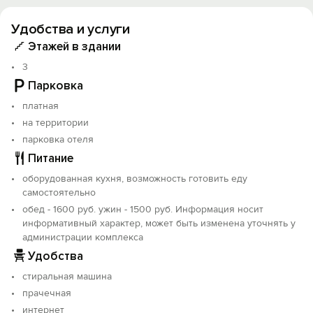
Имеются места для хранения и сушки горнолыжного и
туристического оборудования.
Удобства и услуги
Гостевой комплекс «4Rest» — это единение с
Этажей в здании
природой, созерцание красоты, отдых от городской
3
суеты, наполнение энергией, а так же активный и
Парковка
полезный отдых.
платная
1 июня в нашем отеле открылся Конференц зал
на территории
площадью 80 кв.м., вместимостью до 50 человек!
парковка отеля
Принимаем группы йога/ретрит и классические
Питание
конференции.
оборудованная кухня, возможность готовить еду
самостоятельно
обед - 1600 руб. ужин - 1500 руб. Информация носит
информативный характер, может быть изменена уточнять у
администрации комплекса
Удобства
стиральная машина
прачечная
интернет