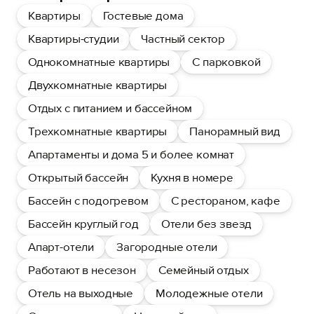
Квартиры
Гостевые дома
Квартиры-студии
Частный сектор
Однокомнатные квартиры
С парковкой
Двухкомнатные квартиры
Отдых с питанием и бассейном
Трехкомнатные квартиры
Панорамный вид
Апартаменты и дома 5 и более комнат
Открытый бассейн
Кухня в номере
Бассейн с подогревом
С рестораном, кафе
Бассейн круглый год
Отели без звезд
Апарт-отели
Загородные отели
Работают в несезон
Семейный отдых
Отель на выходные
Молодежные отели