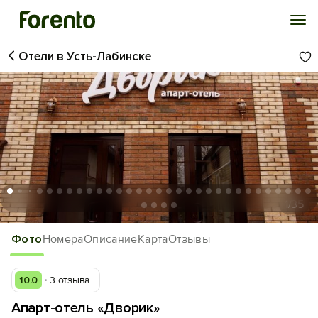
Отели в Усть-Лабинске
Войти
Избранное
История просмотра
Добавить свой объект
1
/35
Фото
Номера
Описание
Карта
Отзывы
10.0
3 отзыва
Апарт-отель «Дворик»