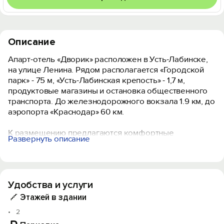
Описание
Апарт-отель «Дворик» расположен в Усть-Лабинске,
на улице Ленина. Рядом располагается «Городской
парк» - 75 м, «Усть-Лабинская крепость» - 1,7 м,
продуктовые магазины и остановка общественного
транспорта. До железнодорожного вокзала 1.9 км, до
аэропорта «Краснодар» 60 км.
К размещению предлагаются комфортные
Развернуть описание
апартаменты с необходимой мебелью,
беспроводным интернетом, плазменным
телевизором, кондиционером, сейфом и ванной
комнатой.
Удобства и услуги
На кухне установлена плита, чайник, микроволновая
Этажей в здании
печь и холодильник, а также посуда, кухонные
2
принадлежности и обеденный стол. В 100 м работает