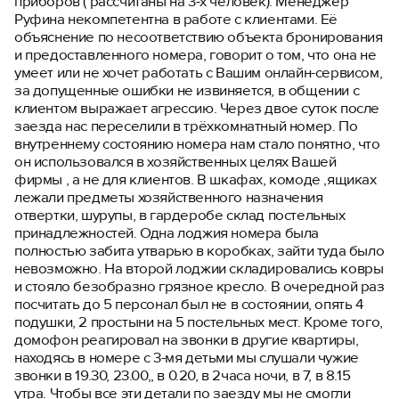
приборов ( рассчитаны на 3-х человек). Менеджер
Руфина некомпетентна в работе с клиентами. Её
объяснение по несоответствию объекта бронирования
и предоставленного номера, говорит о том, что она не
умеет или не хочет работать с Вашим онлайн-сервисом,
за допущенные ошибки не извиняется, в общении с
клиентом выражает агрессию. Через двое суток после
заезда нас переселили в трёхкомнатный номер. По
внутреннему состоянию номера нам стало понятно, что
он использовался в хозяйственных целях Вашей
фирмы , а не для клиентов. В шкафах, комоде ,ящиках
лежали предметы хозяйственного назначения
отвертки, шурупы, в гардеробе склад постельных
принадлежностей. Одна лоджия номера была
полностью забита утварью в коробках, зайти туда было
невозможно. На второй лоджии складировались ковры
и стояло безобразно грязное кресло. В очередной раз
посчитать до 5 персонал был не в состоянии, опять 4
подушки, 2 простыни на 5 постельных мест. Кроме того,
домофон реагировал на звонки в другие квартиры,
находясь в номере с 3-мя детьми мы слушали чужие
звонки в 19.30, 23.00,, в 0.20, в 2часа ночи, в 7, в 8.15
утра. Чтобы все эти детали по заезду мы не смогли