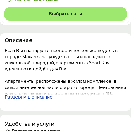
Бесплатная отмена
Выбрать даты
Описание
Если Вы планируете провести несколько недель в
городе Махачкала, увидеть горы и насладиться
уникальной природой, апартаменты «Apart-Ru»
идеально подойдёт для Вас.
Апартаменты расположены в жилом комплексе, в
самой интересной части старого города. Центральная
улица с бутиками и ресторанами находится в 400
Развернуть описание
метрах.
В жилом комплексе доступны различные SPA услуги:
тайский массаж, различные пилинги, обертывание и
Удобства и услуги
многое другое. Атмосфера позволит Вам по-
настоящему расслабиться и провести время в своё