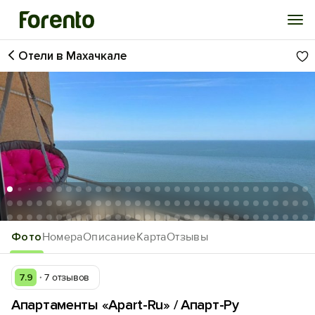
Отели в Махачкале
Войти
Избранное
История просмотра
Добавить свой объект
1
/98
Фото
Номера
Описание
Карта
Отзывы
7.9
7 отзывов
Апартаменты «Apart-Ru» / Апарт-Ру