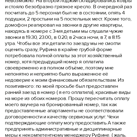
невозможно. На второй лоджии складировались ковры
и стояло безобразно грязное кресло. В очередной раз
посчитать до 5 персонал был не в состоянии, опять 4
подушки, 2 простыни на 5 постельных мест. Кроме того,
домофон реагировал на звонки в другие квартиры,
находясь в номере с 3-мя детьми мы слушали чужие
звонки в 19.30, 23.00,, в 0.20, в 2часа ночи, в 7, в 8.15
утра. Чтобы все эти детали по заезду мы не смогли
оценить сразу, Руфина в крайне грубой форме
потребовала полной оплаты за этот хозяйственный
номер, хотя предыдущий номер я оплатила
своевременно и в полном объёме, поэтому мне
непонятно и неприятно было выраженное её
недоверие к моим финансовым обязательствам. Из
позитивного: по моей просьбе был предоставлен
ранний заезд в номер ( я его оплатила), красивые виды
на море из обоих номеров. Прошу пересчитать оплату
моего ваучера на бронированный номер, так как
предоставленные апартаменты не соответствовали
договоренности и качеству сервисных услуг. Чеки
подтверждающие оплату могу предоставить А также
предпринять административные и дисциплинарные
меры к некомпетентному менеджеру Руфине. ( жаль,