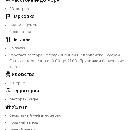
Расстояние до моря
удовольствие.
50 метров
Парковка
Мы предлагаем Вам разные апартаменты. Все наши
апартаменты оборудованы ванными комнатами и Wi-
рядом с домом
Fi.
бесплатная
Питание
Апартаменты в самом центре города с прекрасным
видом на море. У нас Вы сможете почувствовать себя
на заказ
как дома!
Работает ресторан с традиционной и европейской кухней.
Открыт ежедневно с 10:00 до 21:00. Принимаем банковские
карты
Удобства
интернет
Территория
ресторан, кафе
Услуги
бесплатный wi-fi в номерах
поздний выезд
ранний заезд