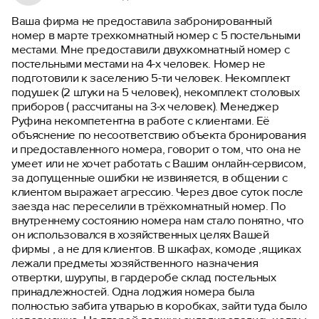
Ваша фирма не предоставила забронированный
номер в марте трехкомнатный номер с 5 постельными
местами. Мне предоставили двухкомнатный номер с
постельными местами на 4-х человек. Номер не
подготовили к заселению 5-ти человек. Некомплект
подушек (2 штуки на 5 человек), некомплект столовых
приборов ( рассчитаны на 3-х человек). Менеджер
Руфина некомпетентна в работе с клиентами. Её
объяснение по несоответствию объекта бронирования
и предоставленного номера, говорит о том, что она не
умеет или не хочет работать с Вашим онлайн-сервисом,
за допущенные ошибки не извиняется, в общении с
клиентом выражает агрессию. Через двое суток после
заезда нас переселили в трёхкомнатный номер. По
внутреннему состоянию номера нам стало понятно, что
он использовался в хозяйственных целях Вашей
фирмы , а не для клиентов. В шкафах, комоде ,ящиках
лежали предметы хозяйственного назначения
отвертки, шурупы, в гардеробе склад постельных
принадлежностей. Одна лоджия номера была
полностью забита утварью в коробках, зайти туда было