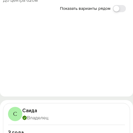
До центра 620м
Показать варианты рядом
Саида
С
Владелец
3 года