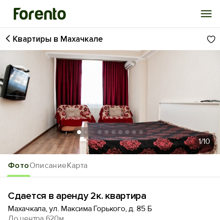
Квартиры в Махачкале
Войти
Избранное
История просмотра
Добавить свой объект
1
/10
Фото
Описание
Карта
Сдается в аренду 2к. квартира
Махачкала, ул. Максима Горького, д. 85 Б
До центра 620м