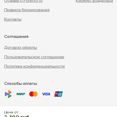
Отзывы о Forento.ru
Кабинет владельца
Правила бронирования
Контакты
Соглашения
Договор оферты
Пользовательское соглашение
Политика конфиденциальности
Способы оплаты
© 2017 – 2026 г. «Forento» - официальный сайт.
Все права
Цена от:
защищены, торговый знак Nº1025240.
Бронирование