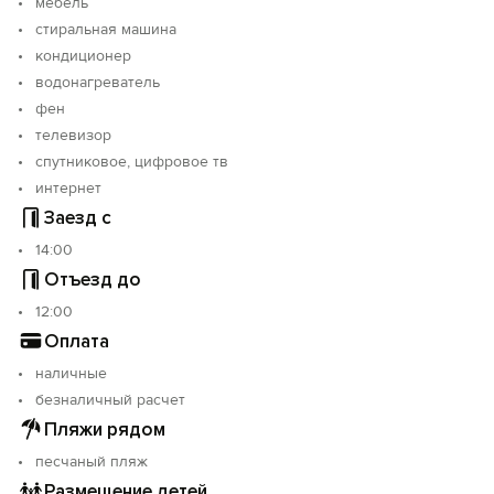
мебель
стиральная машина
кондиционер
водонагреватель
фен
телевизор
спутниковое, цифровое тв
интернет
Заезд с
14:00
Отъезд до
12:00
Оплата
наличные
безналичный расчет
Пляжи рядом
песчаный пляж
Размещение детей