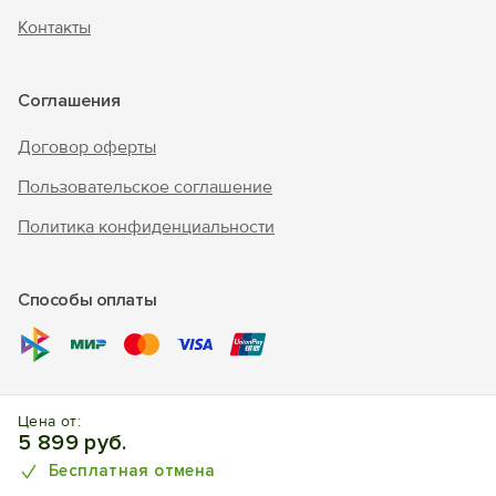
Контакты
Соглашения
Договор оферты
Пользовательское соглашение
Политика конфиденциальности
Способы оплаты
© 2017 – 2026 г. «Forento» - официальный сайт.
Все права
Цена от:
защищены, торговый знак Nº1025240.
Бронирование
5 899 руб.
отелей, квартир, домов.
Бесплатная отмена