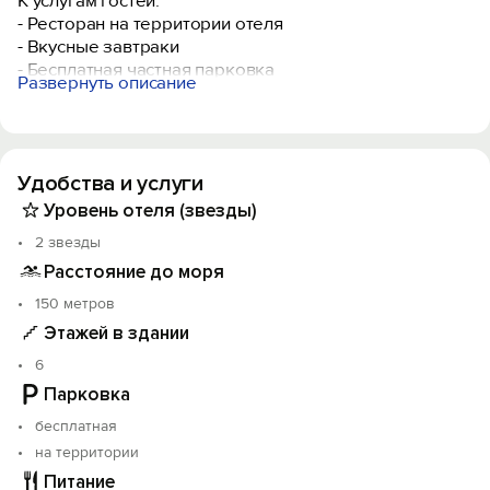
К услугам гостей:
- Ресторан на территории отеля
- Вкусные завтраки
- Бесплатная частная парковка
Развернуть описание
- Круглосуточная стойка регистрации
- Номера разной вместимости и категорий
Расположение отеля позволяет комфортно
Удобства и услуги
путешествовать по Дагестану.
Уровень отеля (звезды)
Объект прошёл классификацию. Номер реестровой
2 звезды
записи: С052024005355.
Расстояние до моря
150 метров
Этажей в здании
6
Парковка
бесплатная
на территории
Питание