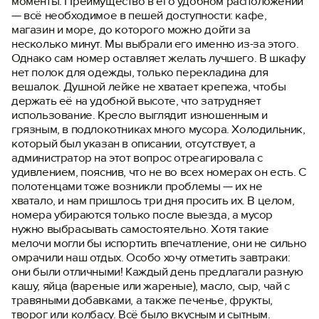
моменты. Преимущество в его удобном расположении
— всё необходимое в пешей доступности: кафе,
магазин и море, до которого можно дойти за
несколько минут. Мы выбрали его именно из-за этого.
Однако сам номер оставляет желать лучшего. В шкафу
нет полок для одежды, только перекладина для
вешалок. Душной лейке не хватает крепежа, чтобы
держать её на удобной высоте, что затрудняет
использование. Кресло выглядит изношенным и
грязным, в подлокотниках много мусора. Холодильник,
который был указан в описании, отсутствует, а
администратор на этот вопрос отреагировала с
удивлением, пояснив, что не во всех номерах он есть. С
полотенцами тоже возникли проблемы — их не
хватало, и нам пришлось три дня просить их. В целом,
номера убираются только после выезда, а мусор
нужно выбрасывать самостоятельно. Хотя такие
мелочи могли бы испортить впечатление, они не сильно
омрачили наш отдых. Особо хочу отметить завтраки:
они были отличными! Каждый день предлагали разную
кашу, яйца (вареные или жареные), масло, сыр, чай с
травяными добавками, а также печенье, фрукты,
творог или колбасу. Всё было вкусным и сытным.