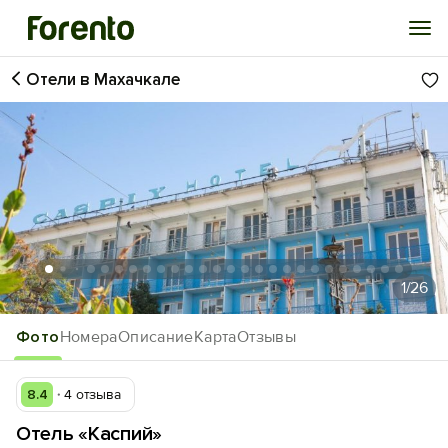
Отели в Махачкале
Войти
Избранное
История просмотра
Добавить свой объект
1
/26
Фото
Номера
Описание
Карта
Отзывы
8.4
4 отзыва
Отель «Каспий»