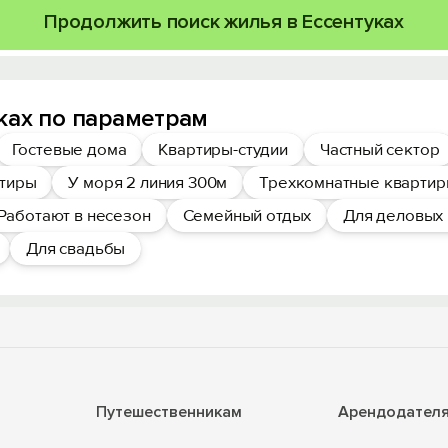
Продолжить поиск жилья в Ессентуках
ках по параметрам
Гостевые дома
Квартиры-студии
Частный сектор
ртиры
У моря 2 линия 300м
Трехкомнатные кварти
Работают в несезон
Семейный отдых
Для деловых
Для свадьбы
Путешественникам
Арендодател