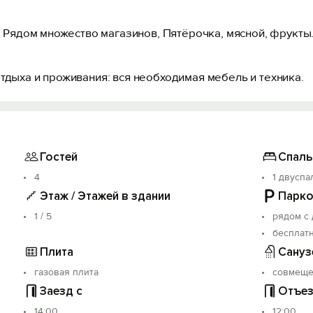
и. Рядом множество магазинов, Пятёрочка, мясной, фрукты.
тдыха и проживания: вся необходимая мебель и техника.
Гостей
Спаль
4
1 двуспа
Этаж / Этажей в здании
Парко
1 / 5
рядом с
бесплат
Плита
Сануз
газовая плита
совмещ
Заезд с
Отъез
14:00
12:00