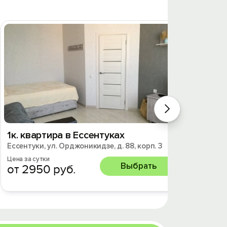
1к. квартира в Ессентуках
2к. к
Ессентуки, ул. Орджоникидзе, д. 88, корп. 3
Ессенту
Цена за сутки
Цена за 
Выбрать
от 2950 руб.
от 37