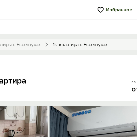
Избранное
ртиры в Ессентуках
1к. квартира в Ессентуках
вартира
за 
о