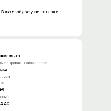
 В шаговой доступности парк и
ные места
льная кровать, 1 диван-кровать
вка
 домом
ная
ел
енный
д до