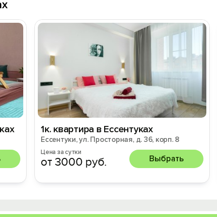
ах
уках
1к. квартира в Ессентуках
Ессентуки, ул. Просторная, д. 36, корп. 8
Цена за сутки
ь
Выбрать
от 3000 руб.