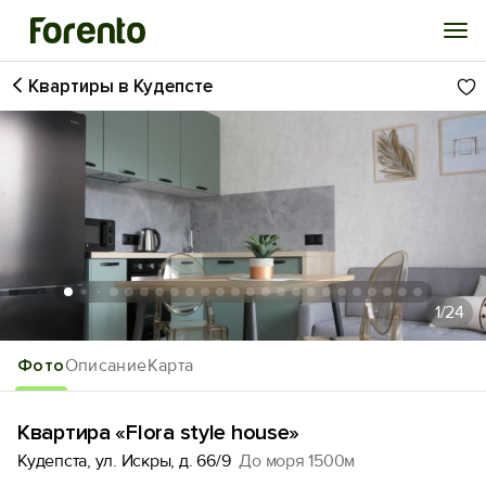
Квартиры в Кудепсте
Войти
Избранное
История просмотра
Добавить свой объект
1
/24
Фото
Описание
Карта
Квартира «Flora style house»
Кудепста, ул. Искры, д. 66/9
До моря 1500м