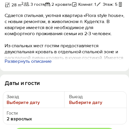
2
3 гостя
2 кровати
Комнат: 1
Этаж: 5
Б
28 m
Сдается стильная, уютная квартира «Flora style house»,
с новым ремонтом, в живописном п. Кудепста. В
квартире имеется всё необходимое для
комфортного проживания семьи из 2-3 человек.
Из спальных мест гостям предоставляется
двухспальная кровать в отдельной спальной зоне и
раскладной диван-кровать в кухне-гостиной. Имеется
Развернуть описание
телевизор c плocким экpаном, Wi-Fi, кондиционер,
фен, гладильная доска, утюг, сушилка для белья,
постельные принадлежности и полотенца. В
полностью укомплектованной кухонной зоне:
Даты и гости
холодильник, микроволновка, варочная панель,
чайник, посудомоечная машина, необходимая посуда,
Заезд
Выезд
столовые приборы и принадлежности Санузел
Выберите дату
Выберите дату
оснащен раковиной с зеркалом, душевой кабиной,
полотенцесушителем, унитазом, стиральной машиной,
Гости
феном. Открытый балкон с мебелью для отдыха.
2 взрослых
Парковка: общественная у дома.