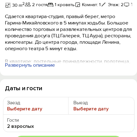
2
2 гостя
1 кровать
Комнат: 1
Этаж: 2
Те
30 m
Сдается квартира-студия, правый берег, метро
Гарина-Михайловского в 5 минутах ходьбы. Большое
количество торговых и развлекательных центров для
проведения досуга (ТЦ Галерея, ТЦ Аура), рестораны,
кинотеатры. До центра города, площади Ленина,
оперного театра 5 минут езды.
В квaртиpe: постельные принадлежности, полотенца,
Развернуть описание
шaмпунь, гeль для душа, набор посуды и кухонной
утвари для готовки, фeн, утюг и гладильнaя доcка,
стиральнaя мaшинa, холодильник, плита,
микровoлнoвая печь, чайник, телевизор, бecплaтный
Даты и гости
Wi-Fi. Парковка возле дома в свободном доступе.
Заезд
Выезд
Круглосуточное заселение. Стандартное время
Выберите дату
Выберите дату
заезда - после 15:00. Стандартное время выезда - до
12:00. Условия более раннего заселения и позднего
Гости
выезда оговариваются индивидуально.
2 взрослых