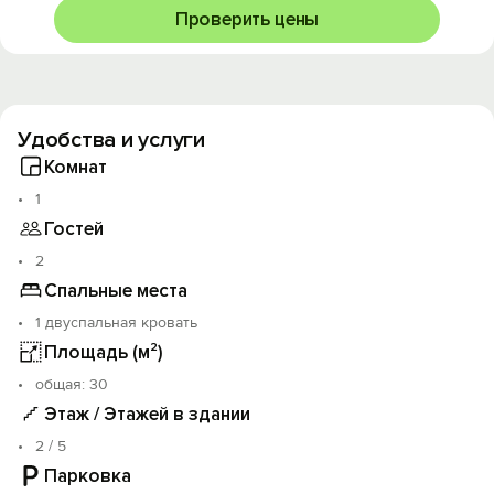
Для командировочных гостей мы предоставляем
Проверить цены
полный пакет отчётных документов.
Квартира не может быть использована для шумных
застолий и вечеринок.
Удобства и услуги
Комнат
1
Гостей
2
Спальные места
1 двуспальная кровать
Площадь (м²)
oбщая: 30
Этаж / Этажей в здании
2 / 5
Парковка