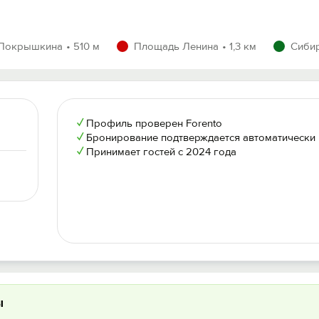
Покрышкина
510 м
Площадь Ленина
1,3 км
Сиби
✓
Профиль проверен Forento
✓
Бронирование подтверждается автоматически
✓
Принимает гостей с 2024 года
ы