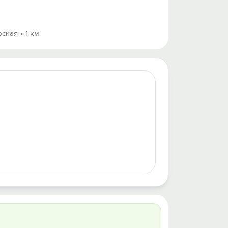
рская
1 км