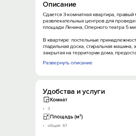
Описание
Сдается 3-комнатная квартира, правый
развлекательных центров для проведени
площади Ленина, Оперного театра 5 ми
В квaртиpe: постельные принадлежности,
гладильнaя доcка, стиральнaя мaшинa, 
закрытая на территории дома, предост
Развернуть описание
Круглосуточное заселение. Стандартное
заселения и позднего выезда оговарив
Для командировочных гостей мы предо
Удобства и услуги
Квартира не может быть использована 
Комнат
3
Стоимость проживания зависит от прод
Площадь (м²)
oбщая: 67