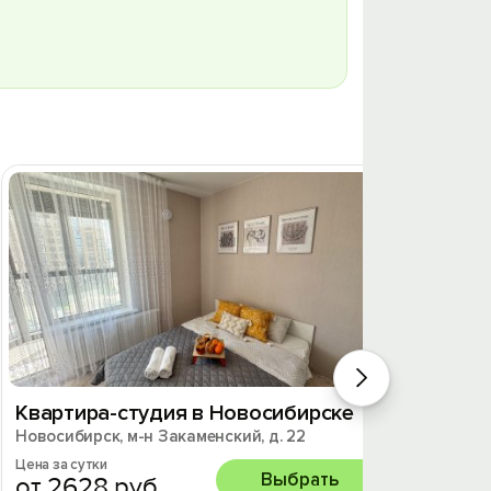
Квартира-студия в Новосибирске
Апарт
Новосибирск, м-н Закаменский, д. 22
«Спек
Новосиб
Цена за сутки
Выбрать
д.10
от 2628 руб.