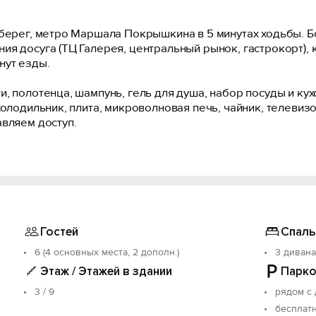
 берег, метро Маршала Покрышкина в 5 минутах ходьбы. 
я досуга (ТЦ Галерея, центральный рынок, гастрокорт), к
нут езды.
 полотенца, шaмпунь, гeль для душа, набор посуды и кухо
холодильник, плита, микровoлнoвая печь, чайник, телевизо
авляем доступ.
 время заезда - после 15:00. Стандартное время выезда -
аются индивидуально.
ставляем полный пакет отчётных документов.
для шумных застолий и вечеринок.
Гостей
Спаль
6 (4 основных места, 2 дополн.)
3 дивана
олжительности проживания и количества человек.
Этаж / Этажей в здании
Парко
3 / 9
рядом с
бесплат