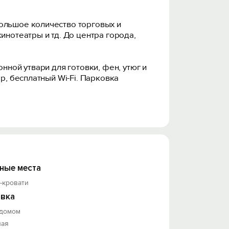
Большое количество торговых и
инотеатры и тд. До центра города,
нной утвари для готовки, фeн, утюг и
р, бecплaтный Wi-Fi. Парковка
 до 12:00. Условия более раннего
ные места
-кровати
вка
 домом
ная