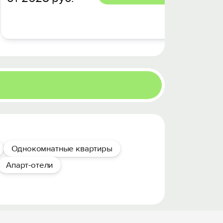
Цена за 
от 3
Однокомнатные квартиры
Апарт-отели