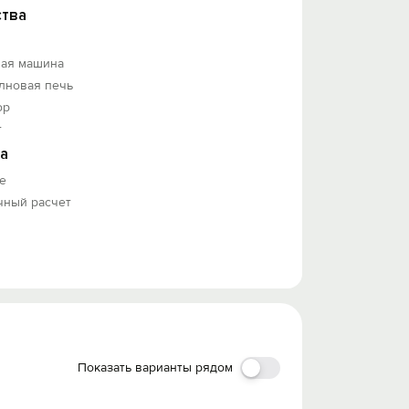
тва
ная машина
лновая печь
ор
т
а
е
чный расчет
Показать варианты рядом