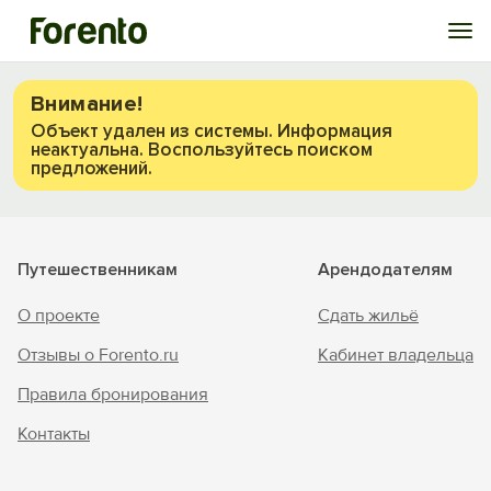
Войти
Внимание!
Объект удален из системы. Информация
неактуальна. Воспользуйтесь поиском
Избранное
предложений.
История просмотра
Путешественникам
Арендодателям
Добавить свой объект
О проекте
Сдать жильё
Отзывы о Forento.ru
Кабинет владельца
Правила бронирования
Контакты