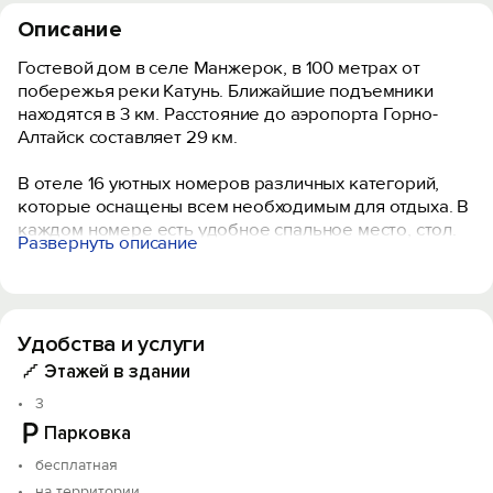
Описание
Гостевой дом в селе Манжерок, в 100 метрах от
побережья реки Катунь. Ближайшие подъемники
находятся в 3 км. Расстояние до аэропорта Горно-
Алтайск составляет 29 км.
В отеле 16 уютных номеров различных категорий,
которые оснащены всем необходимым для отдыха. В
каждом номере есть удобное спальное место, стол.
Развернуть описание
Некоторые номера оснащены телевизором.
Имеются номера как с общим санузлом, так и с
собственной ванной комнатой. На территории
доступен Wi-Fi.
Удобства и услуги
В распоряжении гостей: открытая беседка с кухней,
Этажей в здании
холодильником и мангальной зоной, детская
3
площадка, настольный теннис, баня, собственная
Парковка
парковка.
бесплатная
на территории