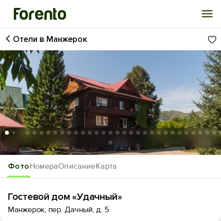
Отели в Манжерок
Войти
Избранное
История просмотра
Добавить свой объект
1
/32
Фото
Номера
Описание
Карта
Гостевой дом «Удачный»
Манжерок, пер. Дачный, д. 5