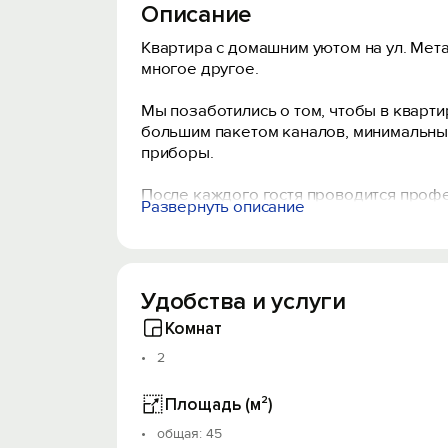
Описание
Кваpтира с домашним уютом на ул. Мета
многое другое.
Мы позаботились о том, чтобы в кварти
большим пакетом каналов, минимальный
приборы.
После каждого гостя проводится профе
Развернуть описание
Заезд после 15.00, выезд до 12.00. Ра
дополнительно).
Запрещено проводить различные меропр
Проживание с домашними питомцами во
Удобства и услуги
Обязательный залог в размере 1000 руб
нанесён ущерб.
Комнат
При заселении иметь при себе паспорт 
2
регламентируется правилами оказания 
Площадь (м²)
Будем рады Вас видеть!
oбщая: 45