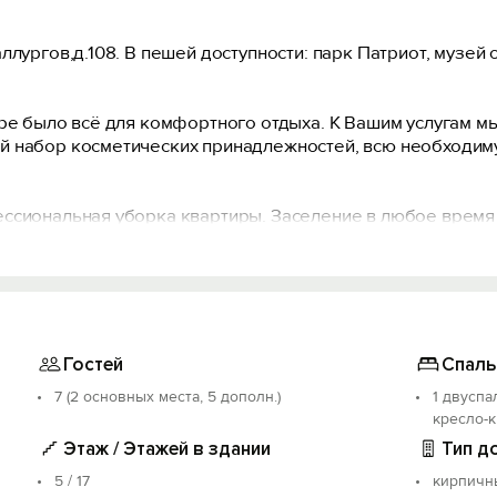
ллургов,д.108. В пeшeй доступности: парк Патриот, музе
ре было всё для комфортного отдыха. К Вашим услугам мы
 набор косметических принадлежностей, всю необходиму
ссиональная уборка квартиры. Заселение в любое время 
нний заезд или поздний выезд обговаривается предварите
иятия и курить в квартире.
зможно по договорённости, за дополнительную плату.
., который возвращается в день выезда, при условии, что
Гостей
Спаль
(это необходимо для того, чтобы проконтролировать сохр
7 (2 основных места, 5 дополн.)
1 двуспа
услуг в целях общественной безопасности.
кресло-к
Этаж / Этажей в здании
Тип д
5 / 17
кирпичн