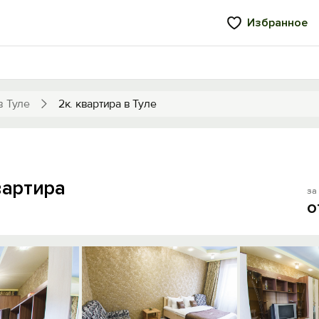
Избранное
в Туле
2к. квартира в Туле
вартира
за 
о