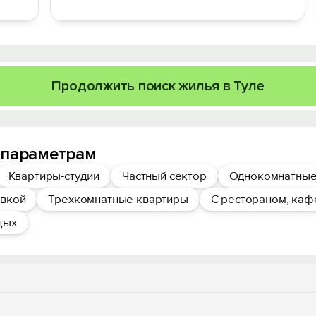
Продолжить поиск жилья в Туле
 параметрам
Квартиры-студии
Частный сектор
Однокомнатные
овкой
Трехкомнатные квартиры
С рестораном, каф
дых