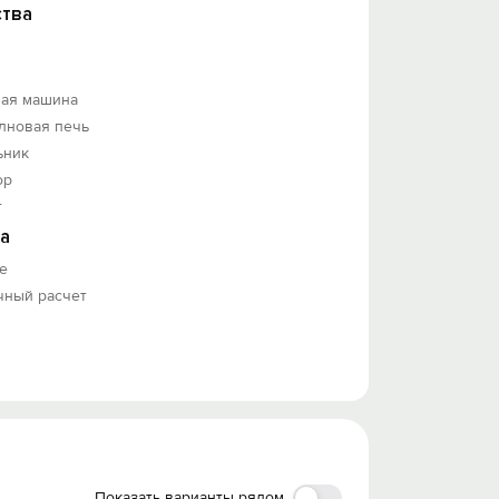
тва
ная машина
лновая печь
ьник
ор
т
а
е
чный расчет
Показать варианты рядом