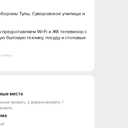
й обороны Тулы, Суворовское училище и
 предоставляем Wi-Fi и ЖК телевизор с
ю бытовую технику, посуду и столовые
суток.
льно перед заселением (оплачивается
 в квартире не курили и имуществу не
ные места
анность имущества в квартире. Запрос
льная кровать, 2 дивана-кровати, 1
ровать
ома
ый