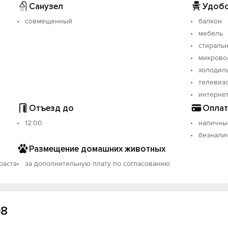
Санузел
Удобс
совмещенный
балкон
мебель
стираль
микрово
холодил
телевиз
интерне
Отъезд до
Оплат
12:00
наличны
безнали
Размещение домашних животных
раста
за дополнительную плату по согласованию
08