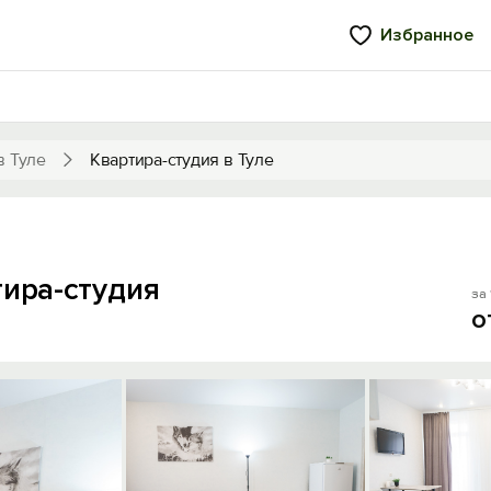
Избранное
в Туле
Квартира-студия в Туле
тира-студия
за 
о