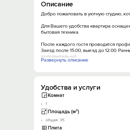
Описание
Добро пожаловать в уютную студию, кот
Для Вашего удобства квартира оснаще
бытовая техника.
После каждого гостя проводится профе
Заезд после 15.00, выезд до 12.00. Ра
дополнительно).
Развернуть описание
Запрещено проводить различные меропр
Проживание с домашними питомцами во
Обязательный залог в размере 1000 руб
нанесён ущерб.
Удобства и услуги
При заселении иметь при себе паспорт 
регламентируется правилами оказания 
Комнат
1
Будем рады Вас видеть!
Площадь (м²)
oбщая: 35
Плита