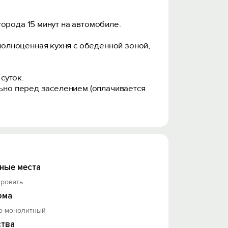
орода 15 минут на автомобиле.
олноценная кухня с обеденной зоной,
суток.
льно перед заселением (оплачивается
 в квартире не курили и имуществу не
анность имущества в квартире. Запрос
ные места
кровать
ома
о-монолитный
тва