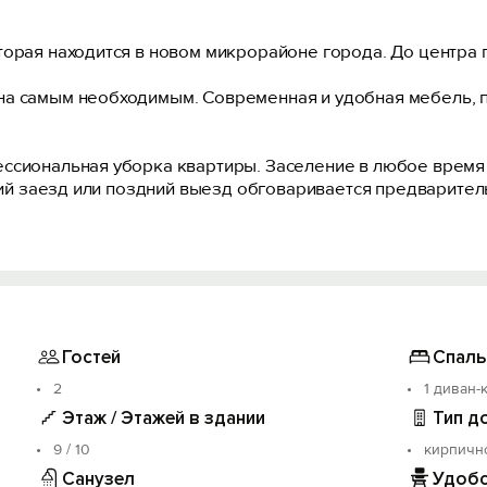
орая находится в новом микрорайоне города. До центра г
на самым необходимым. Современная и удобная мебель, п
ссиональная уборка квартиры. Заселение в любое время 
нний заезд или поздний выезд обговаривается предварите
иятия и курить в квартире.
зможно по договорённости, за дополнительную плату.
., который возвращается в день выезда, при условии, что
(это необходимо для того, чтобы проконтролировать сохр
услуг в целях общественной безопасности.
Гостей
Спаль
2
1 диван-
Этаж / Этажей в здании
Тип д
9 / 10
кирпичн
Санузел
Удобс