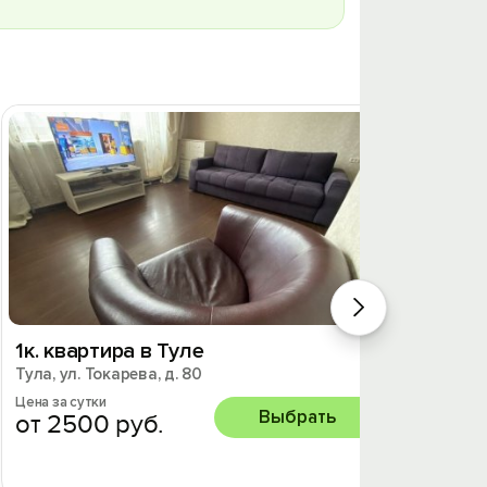
1к. квартира в Туле
Уютна
Тула, ул. Токарева, д. 80
Комсо
Тула, К
Цена за сутки
Выбрать
от 2500 руб.
Цена за 
от 2