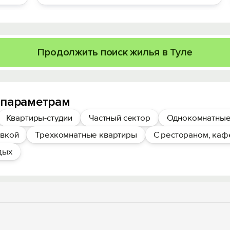
Продолжить поиск жилья в Туле
 параметрам
Квартиры-студии
Частный сектор
Однокомнатные
овкой
Трехкомнатные квартиры
С рестораном, каф
дых