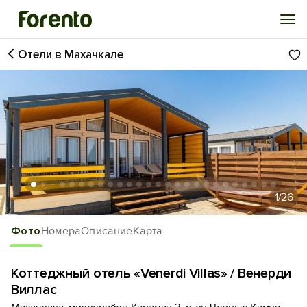
Отели в Махачкале
Войти
Избранное
История просмотра
Добавить свой объект
1
/26
Фото
Номера
Описание
Карта
Коттеджный отель «Venerdi Villas» / Венерди
Виллас