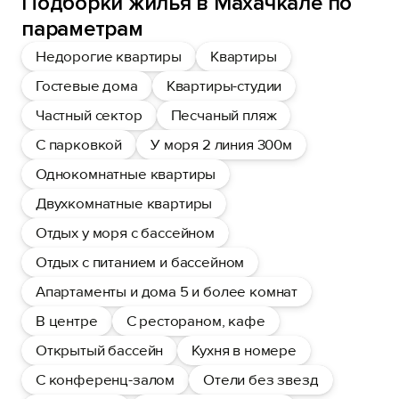
Подборки жилья в Махачкале по
параметрам
Недорогие квартиры
Квартиры
Гостевые дома
Квартиры-студии
Частный сектор
Песчаный пляж
С парковкой
У моря 2 линия 300м
Однокомнатные квартиры
Двухкомнатные квартиры
Отдых у моря с бассейном
Отдых с питанием и бассейном
Апартаменты и дома 5 и более комнат
В центре
С рестораном, кафе
Открытый бассейн
Кухня в номере
С конференц-залом
Отели без звезд