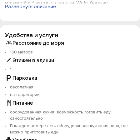
машиной и 3 уютные спальни, Wi-Fi, банные
Развернуть описание
принадлежности, утюг и гладильная доска. У каждого
коттеджа есть свои приватные лежаки.
На территории отеля работает ресторан с
Удобства и услуги
разнообразными кулинарными предложениями.
Функционирует кинотеатр под открытым небом. Есть
Расстояние до моря
собственный банный комплекс, мангальные зоны.
160 метров
Есть специальная зона для занятий йогой,
Этажей в здании
организации фитнес-туров. Аренда сап серфа.
1
Расстояние до международный аэропорта Махачкала
Парковка
- 53 км и до железнодорожный вокзал Махачкала - 27
бесплатная
км.
на территории
Объект прошёл классификацию. Номер реестровой
Питание
записи: С052025019321.
оборудованная кухня, возможность готовить еду
самостоятельно
В каждом номере есть оборудованная кухонная зона, где
можно приготовить еду.