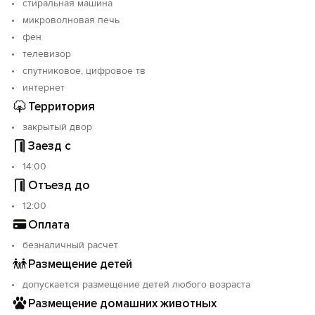
стиральная машина
- под мероприятия любого формата;
микроволновая печь
- несовершеннолетним;
- людям в состоянии алкогольного или
фен
наркотического опьянения.
телевизор
спутниковое, цифровое тв
Ждем Вас в гости!
интернет
Территория
закрытый двор
Заезд с
14:00
Отъезд до
12:00
Оплата
безналичный расчет
Размещение детей
допускается размещение детей любого возраста
Размещение домашних животных