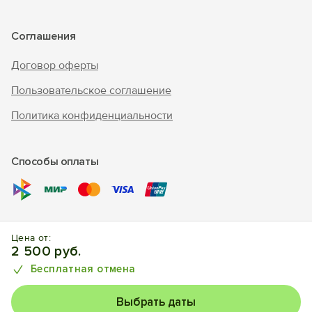
Соглашения
Договор оферты
Пользовательское соглашение
Политика конфиденциальности
Способы оплаты
© 2017 – 2026 г. «Forento» - официальный сайт.
Все права
Цена от:
защищены, торговый знак Nº1025240.
Бронирование
2 500 руб.
отелей, квартир, домов.
Бесплатная отмена
Выбрать даты