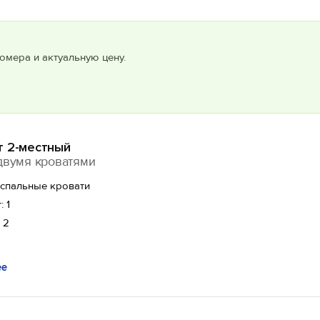
омера и актуальную цену.
т 2-местный
двумя кроватями
оспальные кровати
: 1
 2
ее