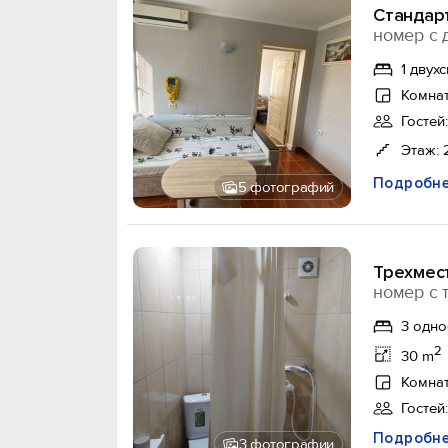
Стандар
номер с 
1 двух
Комнат
Гостей:
Этаж: 
Подробн
5 фотографий
Трехмес
номер с 
3 одно
2
30 m
Комнат
Гостей:
Подробн
3 фотографии