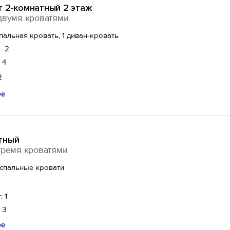
т 2-комнатный 2 этаж
двумя кроватями
спальная кровать, 1 диван-кровать
: 2
 4
2
ее
тный
тремя кроватями
спальные кровати
: 1
 3
ее