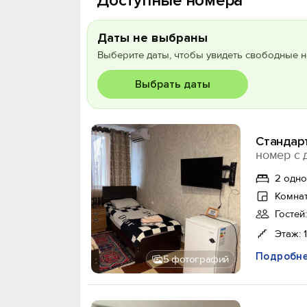
Доступные номера
Даты не выбраны
Выберите даты, чтобы увидеть свободные н
Выбрать даты
Стандар
номер с 
2 одн
Комнат
Гостей:
Этаж: 1
Подробн
5 фотографий