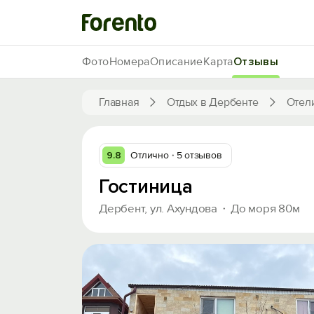
Фото
Номера
Описание
Карта
Отзывы
Главная
Отдых в Дербенте
Отел
9.8
Отлично
5 отзывов
Гостиница
Дербент, ул. Ахундова
До моря 80м