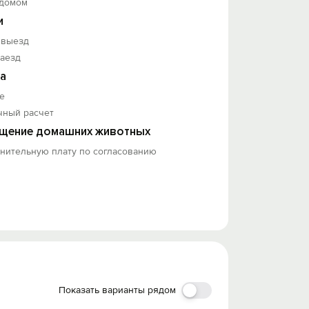
 домом
и
 выезд
заезд
а
е
чный расчет
щение домашних животных
лнительную плату по согласованию
Показать варианты рядом