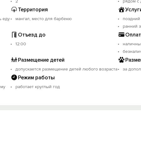
2
рядом с
Территория
Услуг
ь еду
мангал, место для барбекю
поздний
ранний 
Отъезд до
Оплат
12:00
наличны
безнали
Размещение детей
Разме
допускается размещение детей любого возраста
за допо
Режим работы
ому
работает круглый год