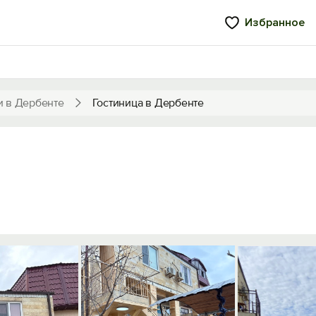
Избранное
и в Дербенте
Гостиница в Дербенте