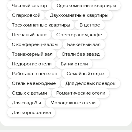
Частный сектор
Однокомнатные квартиры
С парковкой
Двухкомнатные квартиры
Трехкомнатные квартиры
В центре
Песчаный пляж
С рестораном, кафе
С конференц-залом
Банкетный зал
Тренажерный зал
Отели без звезд
Недорогие отели
Бутик-отели
Работают в несезон
Семейный отдых
Отель на выходные
Для деловых поездок
Отдых с детьми
Романтические отели
Для свадьбы
Молодежные отели
Для корпоратива