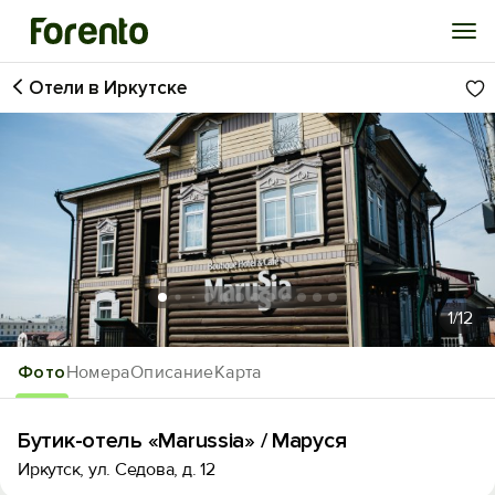
Отели в Иркутске
Войти
Избранное
История просмотра
Добавить свой объект
1
/12
Фото
Номера
Описание
Карта
Бутик-отель «Marussia» / Маруся
Иркутск, ул. Седова, д. 12