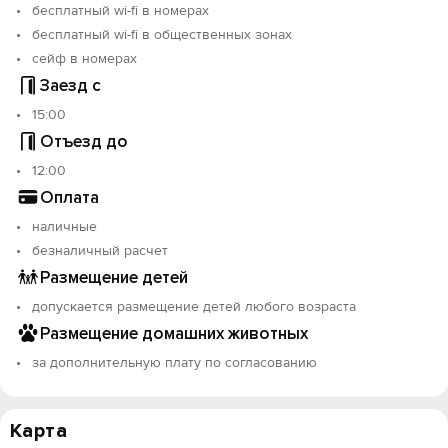
бесплатный wi-fi в номерах
Бутик-отель «Marussia» расположен в 5 минутах
бесплатный wi-fi в общественных зонах
ходьбы от трамвайной остановки «Филармония» и в 10
сейф в номерах
минутах езды от железнодорожного вокзала
Заезд с
Иркутска. Расстояние до аэропорта Иркутска
15:00
составляет 8 км.
Отъезд до
12:00
Оплата
наличные
безналичный расчет
Размещение детей
допускается размещение детей любого возраста
Размещение домашних животных
за дополнительную плату по согласованию
Карта