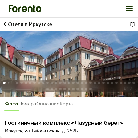
Отели в Иркутске
Войти
Избранное
История просмотра
Добавить свой объект
1
/42
Фото
Номера
Описание
Карта
Гостиничный комплекс «Лазурный берег»
Иркутск, ул. Байкальская, д. 252Б