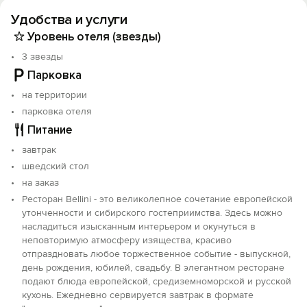
теплых тонах.
Удобства и услуги
К Вашим услугам ресторан Bellini, сауна, хаммам,
Уровень отеля (звезды)
бесплатная парковка, бесплатный Wi-Fi, бизнес-
3 звезды
услуги, прачечная, камера хранения, помощь в
Парковка
организации экскурсий, возможность проведения
конференций и семинаров, рядом круглосуточная
на территории
автомойка.
парковка отеля
Питание
Для организации конференций, тренингов и
семинаров мы предоставляем самую современную
завтрак
конференц-площадку. Техническая поддержка
шведский стол
специалиста на протяжении всей конференции,
на заказ
экран, проектор, профессиональное звуковое
Ресторан Bellini - это великолепное сочетание европейской
оборудование. Конференц-зал вместимость до 100
утонченности и сибирского гостеприимства. Здесь можно
человек расположен на 1 этаже ресторанного
насладиться изысканным интерьером и окунуться в
комплекса, конференц-зал вместимость до 50
неповторимую атмосферу изящества, красиво
человек и переговорная комната - на 2 этаже.
отпраздновать любое торжественное событие - выпускной,
день рождения, юбилей, свадьбу. В элегантном ресторане
подают блюда европейской, средиземноморской и русской
кухонь. Ежедневно сервируется завтрак в формате