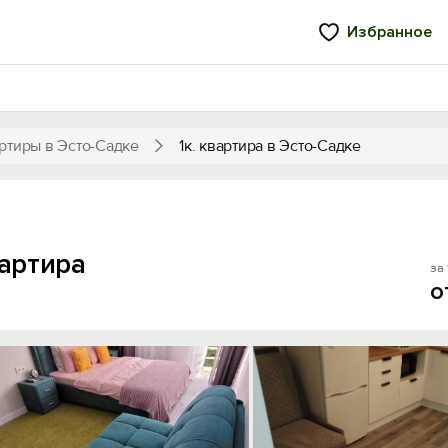
Избранное
ртиры в Эсто-Садке
1к. квартира в Эсто-Садке
вартира
за 
о