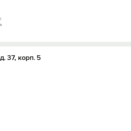
0
я
. 37, корп. 5