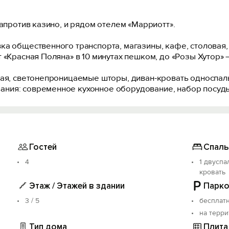
напротив казино, и рядом отелем «Марриотт».
а общественного транспорта, магазины, кафе, столовая, 
 «Красная Поляна» в 10 минутах пешком, до «Розы Хутор» —
ная, светонепроницаемые шторы, диван-кровать односпал
ния: современное кухонное оборудование, набор посуды
Гостей
Спаль
4
1 двуспа
кровать
Этаж / Этажей в здании
Парко
3 / 5
бесплат
на терр
Тип дома
Плита