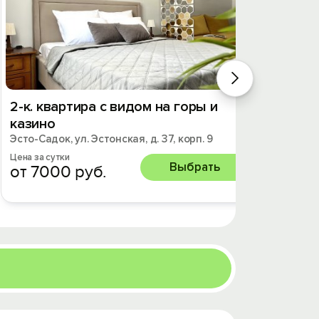
2-к. квартира с видом на горы и
Проcт
казино
Поля
Эсто-Садок, ул. Эстонская, д. 37, корп. 9
Эсто-Са
Цена за сутки
Цена за 
Выбрать
от 7000 руб.
от 3