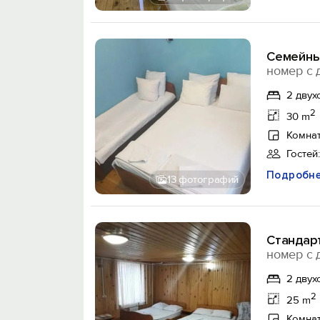
Семейны
номер с 
2 двух
2
30 m
Комнат
Гостей:
Подробн
13 фотографий
Стандар
номер с 
2 двух
2
25 m
Комнат