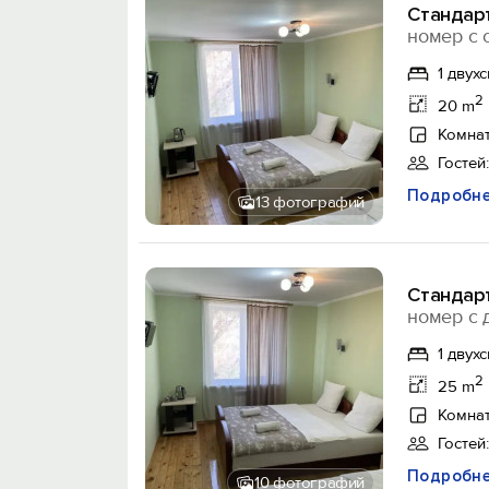
Стандар
номер с 
1 двух
2
20 m
Комнат
Гостей:
Подробн
13 фотографий
Стандар
номер с 
1 двух
2
25 m
Комнат
Гостей:
Подробн
10 фотографий