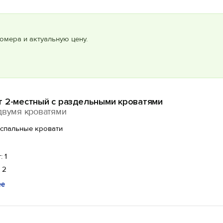
омера и актуальную цену.
т 2-местный с раздельными кроватями
двумя кроватями
оспальные кровати
: 1
 2
ее