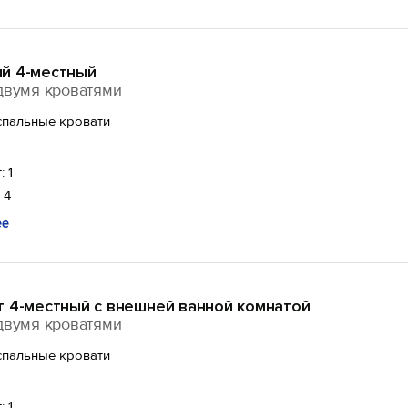
й 4-местный
двумя кроватями
спальные кровати
: 1
 4
ее
т 4-местный с внешней ванной комнатой
двумя кроватями
спальные кровати
: 1