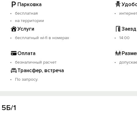
Парковка
Удобс
бесплатная
интерне
на территории
Услуги
Заезд
бесплатный wi-fi в номерах
14:00
Оплата
Разме
безналичный расчет
допуска
Трансфер, встреча
По запросу.
 5Б/1