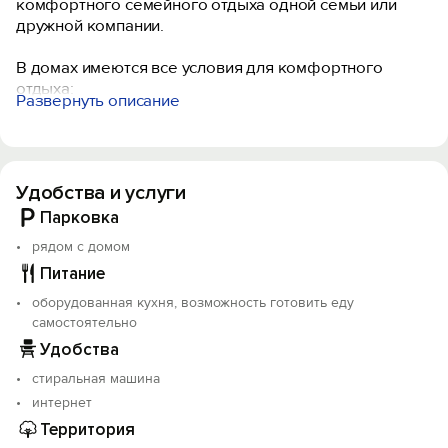
комфортного семейного отдыха одной семьи или
дружной компании.
В домах имеются все условия для комфортного
отдыха:
Развернуть описание
- отдельно стоящая двухспальная кровать и два
двуспальных дивана
- качественное постельное белье из натуральных
тканей
Удобства и услуги
- гостиная с камином
- телевизор с с яндекс тв, караоке
Парковка
- wi-fi в доме и на участке
рядом с домом
- санузел с душевой кабиной, стиральная машина,
Питание
фен для волос, полотенца, гигиенические
принадлежности
оборудованная кухня, возможность готовить еду
- холодильник, варочная панель
самостоятельно
- микроволновая печь, электрочайник
Удобства
- вся необходимая посуда и приборы
стиральная машина
- гладильная доска, утюг, сушилка
- мангальная зона, шампура
интернет
- костровое место
Территория
- гамак