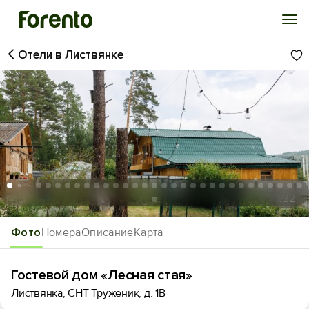
Отели в Листвянке
Войти
Избранное
История просмотра
Добавить свой объект
1
/32
Фото
Номера
Описание
Карта
Гостевой дом «Лесная стая»
Листвянка, СНТ Труженик, д. 1В