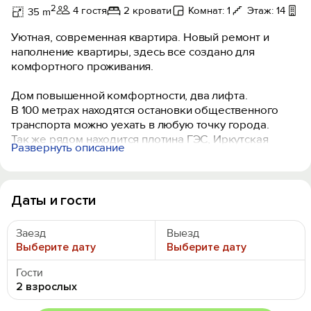
2
4 гостя
2 кровати
Комнат: 1
Этаж: 14
Л
35 m
Уютная, современная квартира. Новый ремонт и
наполнение квартиры, здесь все создано для
комфортного проживания.
Дом повышенной комфортности, два лифта.
В 100 метрах находятся остановки общественного
транспорта можно уехать в любую точку города.
Так же рядом находится плотина ГЭС, Иркутская
Развернуть описание
областная больница, Микрохирургия глаза,
перинатальный центр, театр, ТРЦ Юбилейный,
рестораны Мираж и Мангал, залив Якоби с
набережной, все в шаговой доступности.
Даты и гости
До центра 15 минут езды, да аэропорта 10 минут, до ж/
д вокзала 15 минут езды.
Заезд
Выезд
Выберите дату
Выберите дату
Детали которые также Вас порадуют в нашей
квартире:
Гости
- Чистота и порядок - до и после пребывания в
2 взрослых
квартире проводится тщательная уборка