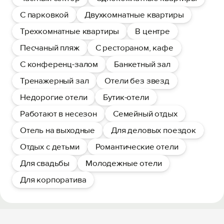
С парковкой
Двухкомнатные квартиры
Трехкомнатные квартиры
В центре
Песчаный пляж
С рестораном, кафе
С конференц-залом
Банкетный зал
Тренажерный зал
Отели без звезд
Недорогие отели
Бутик-отели
Работают в несезон
Семейный отдых
Отель на выходные
Для деловых поездок
Отдых с детьми
Романтические отели
Для свадьбы
Молодежные отели
Для корпоратива