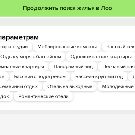
Продолжить поиск жилья в Лоо
 параметрам
тиры-студии
Меблированные комнаты
Частный сек
Отдых у моря с бассейном
Однокомнатные квартиры
омнатные квартиры
Панорамный вид
Песчаный пл
фе
Бассейн с подогревом
Бассейн круглый год
Семейный отдых
Отель на выходные
Молодежные 
здок
Романтические отели