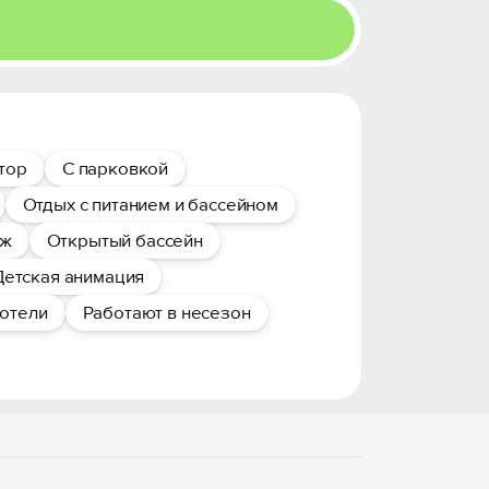
тор
С парковкой
Отдых с питанием и бассейном
яж
Открытый бассейн
Детская анимация
отели
Работают в несезон