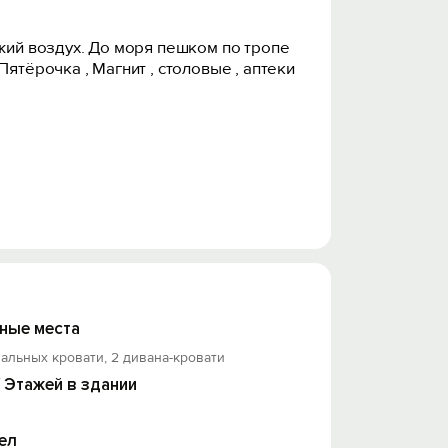
ежий воздух. До моря пешком по тропе
ятёрочка , Магнит , столовые , аптеки
парка 10 минут на машине всё рядом.
ные места
альных кровати, 2 дивана-кровати
/ Этажей в здании
ел