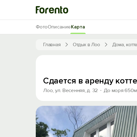
Фото
Описание
Карта
Главная
Отдых в Лоо
Дома, котт
Сдается в аренду котт
Лоо, ул. Весенняя, д. 32
До моря 650м