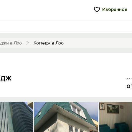
Избранное
еджи в Лоо
Коттедж в Лоо
едж
за 
о