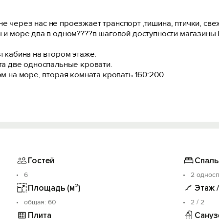
е через нас не проезжает транспорт ,тишина, птички, св
 и море два в одном????в шаговой доступности магазины П
я кабина на втором этаже.
ата две односпальные кровати.
ом на море, вторая комната кровать 160:200.
за Хутор Красная Поляна примерно полтора часа . До Аква
Гостей
Спаль
6
2 односп
Площадь (м²)
Этаж 
oбщая: 60
2 / 2
Плита
Сануз