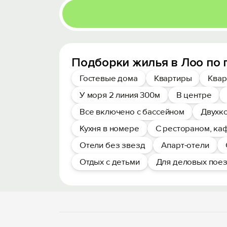
Подборки жилья в Лоо по
Гостевые дома
Квартиры
Квар
У моря 2 линия 300м
В центре
Все включено с бассейном
Двухк
Кухня в номере
С рестораном, ка
Отели без звезд
Апарт-отели
Отдых с детьми
Для деловых пое