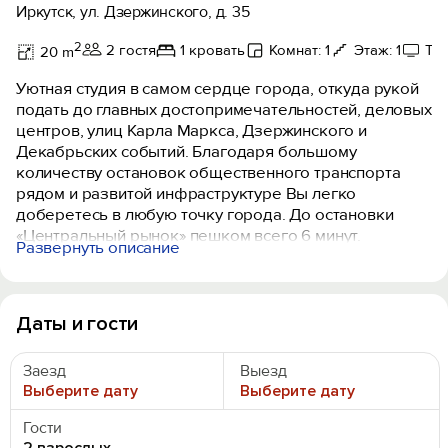
Иркутск, ул. Дзержинского, д. 35
2
2 гостя
1 кровать
Комнат: 1
Этаж: 1
Те
20 m
Уютная студия в самом сердце города, откуда рукой
подать до главных достопримечательностей, деловых
центров, улиц Карла Маркса, Дзержинского и
Декабрьских событий. Благодаря большому
количеству остановок общественного транспорта
рядом и развитой инфраструктуре Вы легко
доберетесь в любую точку города. До остановки
«Центральный рынок» пешком всего 6 минут.
Развернуть описание
Раннее заселение и поздний выезд обговариваются
индивидуально.
Всё самое нужное рядом:
Даты и гости
- центральный рынок, магазины;
- кафе, рестораны;
Заезд
Выезд
- остановки общественного транспорта;
Выберите дату
Выберите дату
- аптеки;
- банки.
Гости