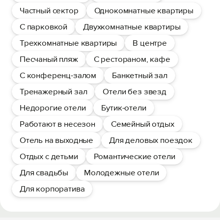
Частный сектор
Однокомнатные квартиры
С парковкой
Двухкомнатные квартиры
Трехкомнатные квартиры
В центре
Песчаный пляж
С рестораном, кафе
С конференц-залом
Банкетный зал
Тренажерный зал
Отели без звезд
Недорогие отели
Бутик-отели
Работают в несезон
Семейный отдых
Отель на выходные
Для деловых поездок
Отдых с детьми
Романтические отели
Для свадьбы
Молодежные отели
Для корпоратива