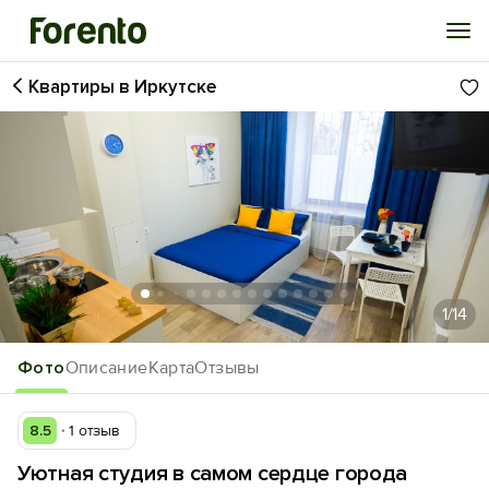
Квартиры в Иркутске
Войти
Избранное
История просмотра
Добавить свой объект
1
/14
Фото
Описание
Карта
Отзывы
8.5
1 отзыв
Уютная студия в самом сердце города